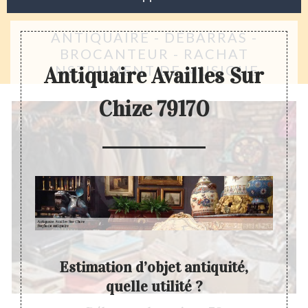
ANTIQUAIRE - DÉBARRAS -
BROCANTEUR - RACHAT
INSTRUMENT DE MUSIQUE
Antiquaire Availles Sur
Chize 79170
Estimation d’objet antiquité,
quelle utilité ?
é ne se
Actuel