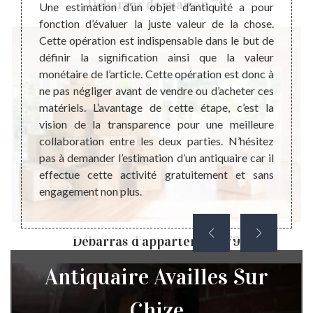
Débarras de maison 79
Dans le
évolu
Une estimation d’un objet d’antiquité a pour
nciens,
mondi
fonction d’évaluer la juste valeur de la chose.
sent un
possèd
Cette opération est indispensable dans le but de
hat des
et voi
définir la signification ainsi que la valeur
éalisé
pas d
monétaire de l’article. Cette opération est donc à
ent une
quelqu
ne pas négliger avant de vendre ou d’acheter ces
lles en
objets
matériels. L’avantage de cette étape, c’est la
mmerce.
un sym
vision de la transparence pour une meilleure
icateur
une ra
collaboration entre les deux parties. N’hésitez
ode de
que m
pas à demander l’estimation d’un antiquaire car il
ce d’un
objets
effectue cette activité gratuitement et sans
ne pas 
engagement non plus.
Débarras d'appartement 79
Antiquaire Availles Sur
Chize