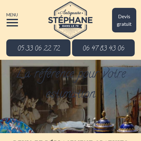
MENU
Devis
gratuit
05 33 06 22 72
06 47 83 43 06
La référence pour votre
estimation