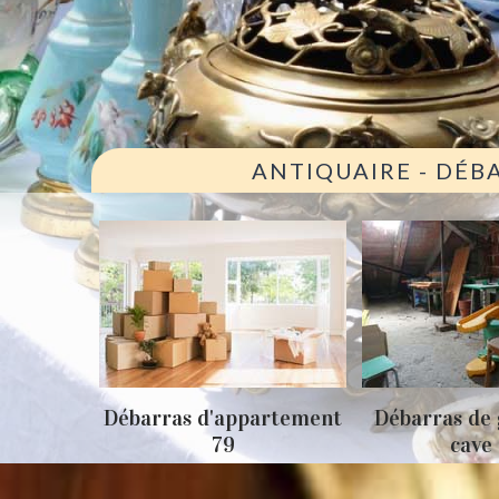
ANTIQUAIRE - DÉB
ison 79
Débarras d'appartement
Débarras de 
79
cave