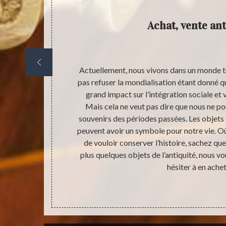
ous
Achat, vente ant
ble de savoir
Actuellement, nous vivons dans un monde t
et à sa juste
pas refuser la mondialisation étant donné
ou d’acheter
grand impact sur l’intégration sociale et
d’abord à une
Mais cela ne veut pas dire que nous ne p
aire ne vous
souvenirs des périodes passées. Les objets d
e et fiable.
peuvent avoir un symbole pour notre vie. O
 des objets de
de vouloir conserver l’histoire, sachez q
nte qui nous
plus quelques objets de l’antiquité, nous
 service.
hésiter à en achet