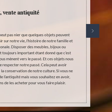
, vente antiquité
peut pas nier que quelques objets peuvent
A part la dur
 sur notre vie, l’histoire de notre famille et
de savoir
ionale. Disposer des meubles, bijoux ou
historiq
st toujours important étant donné que c’est
uniquement
us mènent vers le passé. Et ces objets nous
essentiel de 
 respecter notre passé. Cela peut avoir
l’évolution s
la conservation de notre culture. Si vous ne
importances q
e l’antiquité mais vous souhaitez en avoir,
vous avez 
de les acheter pour vous faire plaisir.