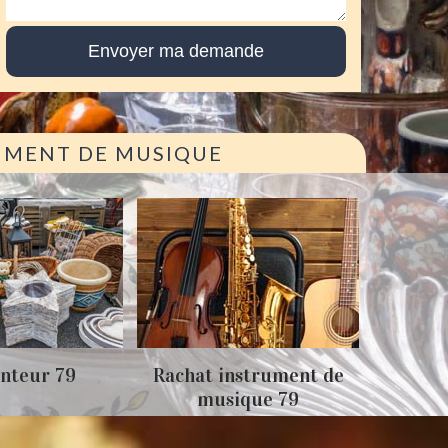
RUMENT DE MUSIQUE
Achat
nteur 79
Rachat instrument de
musique 79