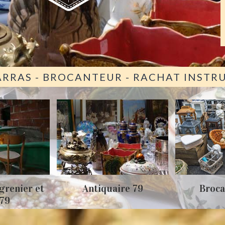
ARRAS - BROCANTEUR - RACHAT INST
grenier et
Antiquaire 79
Broca
 79