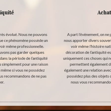
iquité
Achat
rès évolué. Nous ne pouvons
A part l’évènement, on ne 
 que ce phénomène possède un
nous apporter divers souvenir
 voir même professionnelle.
voir même l’histoire nat
ouvons pas garder quelques
décoration de l’antiquité e
ans la période de l’antiquité
uniquement ces choses qui no
ù simplement pour une raison
permettent également de
ue même si vous ne possédez
également une relation avec 
 vous recommandons de ne pas
possédez plus des objets d
er.
nous vous recommandons 