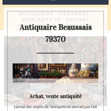
ANTIQUAIRE - DÉBARRAS -
BROCANTEUR - RACHAT
INSTRUMENT DE MUSIQUE
Antiquaire Beaussais
79370
aleur
Achat, vente antiquité
Esti
isation
L’achat des objets de l’antiquité ne devrait pas fait