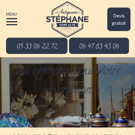
MENU
Devis
gratuit
05 33 06 22 72
06 47 83 43 06
La référence pour votre
estimation