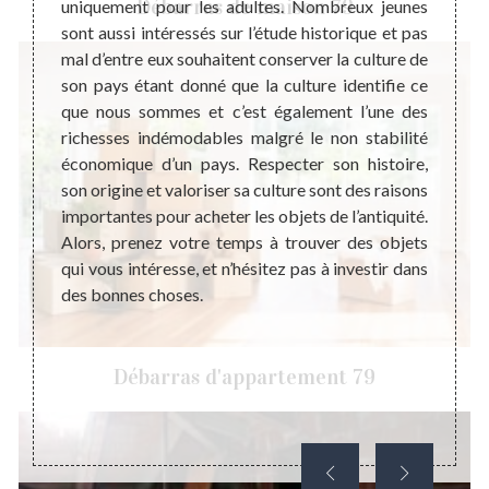
Débarras de maison 79
ilante.
uniquement pour les adultes. Nombreux jeunes
Le meu
a forme
sont aussi intéressés sur l’étude historique et pas
le bon
n ligne
mal d’entre eux souhaitent conserver la culture de
équip
si pour
son pays étant donné que la culture identifie ce
vitaux
e seule
que nous sommes et c’est également l’une des
partic
la plus
richesses indémodables malgré le non stabilité
aspect
éthique
économique d’un pays. Respecter son histoire,
Généra
mettent
son origine et valoriser sa culture sont des raisons
meuble
répond
importantes pour acheter les objets de l’antiquité.
vente 
euillez
Alors, prenez votre temps à trouver des objets
design
vec un
qui vous intéresse, et n’hésitez pas à investir dans
d’anti
des bonnes choses.
même e
Débarras d'appartement 79