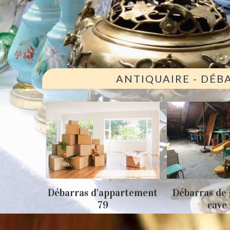
ANTIQUAIRE - DÉB
ison 79
Débarras d'appartement
Débarras de 
79
cave