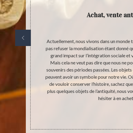
nes
Achat, vente ant
autres objets
Actuellement, nous vivons dans un monde t
 la période de
pas refuser la mondialisation étant donné
us pouvons
grand impact sur l’intégration sociale et
e connaissance
Mais cela ne veut pas dire que nous ne p
t pour cette
souvenirs des périodes passées. Les objets d
ontact au
peuvent avoir un symbole pour notre vie. O
re votre objet
de vouloir conserver l’histoire, sachez q
votre objet en
plus quelques objets de l’antiquité, nous
tiquaire
hésiter à en achet
 dans toute la
u l’achat de