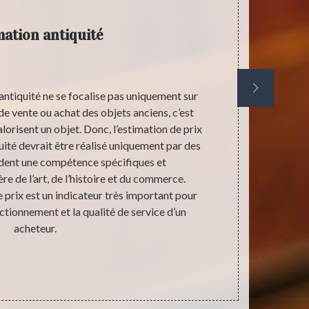
mation antiquité
’antiquité ne se focalise pas uniquement sur
Les beaux s
de vente ou achat des objets anciens, c’est
encore ces 
alorisent un objet. Donc, l’estimation de prix
est encore tr
quité devrait être réalisé uniquement par des
nous aider à 
dent une compétence spécifiques et
sanitaire. S
re de l’art, de l’histoire et du commerce.
souhaitez 
 prix est un indicateur très important pour
recommandon
tionnement et la qualité de service d’un
aider à être 
acheteur.