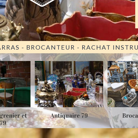
ARRAS - BROCANTEUR - RACHAT INST
grenier et
Antiquaire 79
Broca
 79