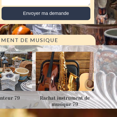
RUMENT DE MUSIQUE
Achat
nteur 79
Rachat instrument de
musique 79