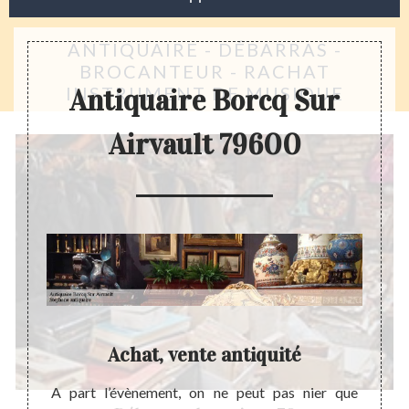
ANTIQUAIRE - DÉBARRAS -
BROCANTEUR - RACHAT
INSTRUMENT DE MUSIQUE
Antiquaire Borcq Sur
Airvault 79600
Achat, vente antiquité
Comm
e un ou
A part l’évènement, on ne peut pas nier que
En tan