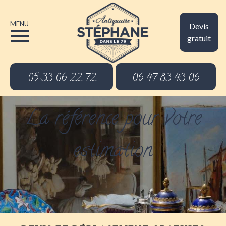
MENU
Devis
gratuit
05 33 06 22 72
06 47 83 43 06
La référence pour votre
estimation