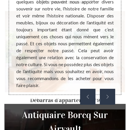
Débarras de maison 79
pensable
quelques objets peuvent nous apporter divers
devrai
coût de
souvenir sur notre vie, l’histoire de notre famille
Parce 
. Cette
et voir même l’histoire nationale. Disposer des
d’arna
cceptez
meubles, bijoux ou décoration de l’antiquité est
qu’en 
haitez
toujours important étant donné que c’est
une ve
qualité
uniquement ces choses qui nous mènent vers le
la col
alement
passé. Et ces objets nous permettent également
fiable
oration
de respecter notre passé. Cela peut avoir
profes
 d’être
également une relation avec la conservation de
d’obt
notre culture. Si vous ne possédez plus des objets
effect
de l’antiquité mais vous souhaitez en avoir, nous
nous 
vous recommandons de les acheter pour vous
antiqua
faire plaisir.
Débarras d'appartement 79
Antiquaire Borcq Sur
Airvault