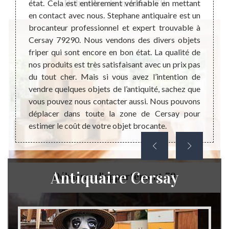
Débarras de maison 79
e votre
état. Cela est entièrement vérifiable en mettant
Cette 
s, nous
en contact avec nous. Stephane antiquaire est un
défini
 à une
brocanteur professionnel et expert trouvable à
monéta
 le bon
Cersay 79290. Nous vendons des divers objets
ne pas
ier une
friper qui sont encore en bon état. La qualité de
matéri
tephane
nos produits est très satisfaisant avec un prix pas
vision
t achat
du tout cher. Mais si vous avez l’intention de
collab
ons une
vendre quelques objets de l’antiquité, sachez que
pas à 
rmet de
vous pouvez nous contacter aussi. Nous pouvons
effect
e notre
déplacer dans toute la zone de Cersay pour
engage
estimer le coût de votre objet brocante.
Antiquaire Cersay
Débarras d'appartement 79