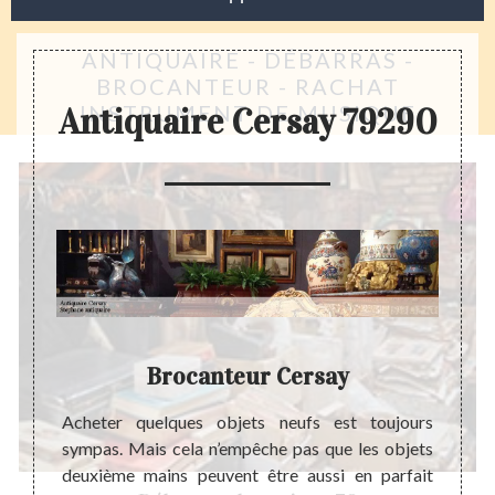
ANTIQUAIRE - DÉBARRAS -
BROCANTEUR - RACHAT
INSTRUMENT DE MUSIQUE
Antiquaire Cersay 79290
say
Brocanteur Cersay
E
 il est
Acheter quelques objets neufs est toujours
rite de
sympas. Mais cela n’empêche pas que les objets
Une es
a juste
deuxième mains peuvent être aussi en parfait
foncti