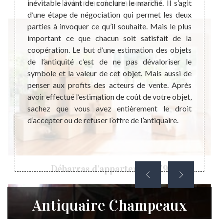
Débarras de maison 79
ns des
inévitable avant de conclure le marché. Il s’agit
Steph
valable
d’une étape de négociation qui permet les deux
profes
ume est
parties à invoquer ce qu’il souhaite. Mais le plus
suiva
urée la
important ce que chacun soit satisfait de la
une co
, mais
coopération. Le but d’une estimation des objets
des ob
isation
de l’antiquité c’est de ne pas dévaloriser le
l’anci
ut être
symbole et la valeur de cet objet. Mais aussi de
prêts 
atiques
penser aux profits des acteurs de vente. Après
vente 
 monde.
avoir effectué l’estimation de coût de votre objet,
appel
maison
sachez que vous avez entièrement le droit
maniè
ble de
d’accepter ou de refuser l’offre de l’antiquaire.
coopé
er aux
demand
Débarras d'appartement 79
Antiquaire Champeaux