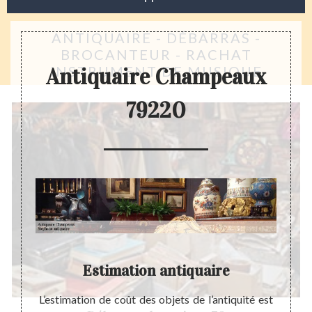
ANTIQUAIRE - DÉBARRAS -
BROCANTEUR - RACHAT
INSTRUMENT DE MUSIQUE
Antiquaire Champeaux
79220
n
Estimation antiquaire
A
angent
L’estimation de coût des objets de l’antiquité est