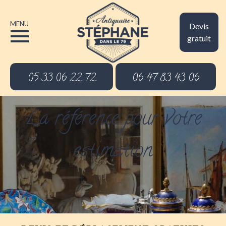
MENU
Devis
gratuit
05 33 06 22 72
06 47 83 43 06
La référence pour votre
estimation