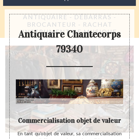
ANTIQUAIRE - DÉBARRAS -
BROCANTEUR - RACHAT
INSTRUMENT DE MUSIQUE
Antiquaire Chantecorps
79340
Commercialisation objet de valeur
é ne se
En tant qu’objet de valeur, sa commercialisation