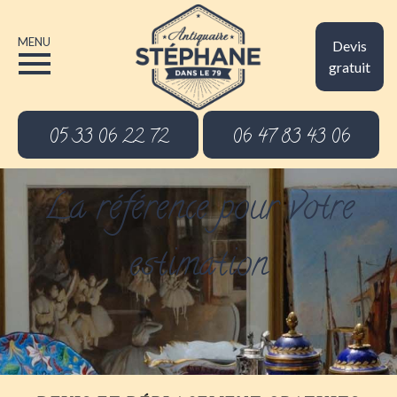
MENU
Devis
gratuit
05 33 06 22 72
06 47 83 43 06
La référence pour votre
estimation