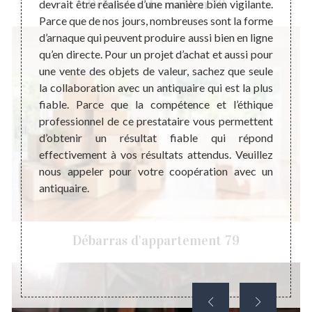
Débarras de maison 79
Dans le
devrait être réalisée d’une manière bien vigilante.
Un ob
nciens,
Parce que de nos jours, nombreuses sont la forme
rappor
sent un
d’arnaque qui peuvent produire aussi bien en ligne
que ce
hat des
qu’en directe. Pour un projet d’achat et aussi pour
l’anti
éalisé
une vente des objets de valeur, sachez que seule
que no
ent une
la collaboration avec un antiquaire qui est la plus
de qua
lles en
fiable. Parce que la compétence et l’éthique
histoi
mmerce.
professionnel de ce prestataire vous permettent
pour c
icateur
d’obtenir un résultat fiable qui répond
faut 
ode de
effectivement à vos résultats attendus. Veuillez
profes
ce d’un
nous appeler pour votre coopération avec un
votre 
antiquaire.
la pri
son co
profes
Débarras d'appartement 79
peut 
Chante
ou l’ac