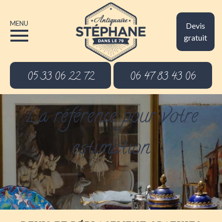
MENU
Devis
gratuit
05 33 06 22 72
06 47 83 43 06
La référence pour votre
estimation