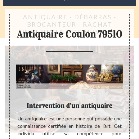
ANTIQUAIRE - DÉBARRAS -
BROCANTEUR - RACHAT
INSTRUMENT DE MUSIQUE
Antiquaire Coulon 79510
aleur
Intervention d’un antiquaire
isation
Un antiquaire est une personne qui possède une
Une ve
ilante.
connaissance certifiée en histoire de l’art. Cet
en ra
a forme
individu utilise sa compétence pour
démén