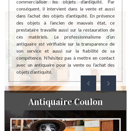
Débarras de maison 79
n ligne
commercialiser les objets d’antiquité. Par
dista
si pour
conséquent, il intervient dans la vente et aussi
moment
e seule
dans l’achat des objets d’antiquité. En présence
minim
la plus
des objets à l’ancien de mauvais état, ce
diminu
éthique
prestataire travaille aussi sur la restauration de
pouvoi
mettent
ces matériels. Le professionnalisme d’un
jours.
répond
antiquaire est vérifiable sur la transparence de
l’inté
euillez
son service et aussi sur la fiabilité de sa
raison
vec un
compétence. N’hésitez pas à mettre en contact
là, la 
avec un antiquaire pour la vente ou l’achat des
objets d’antiquité.
Antiquaire Coulon
Débarras d'appartement 79