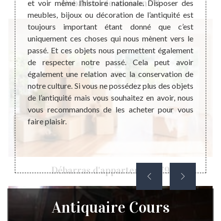
Débarras de maison 79
t à ce
et voir même l’histoire nationale. Disposer des
l’obje
 savoir
meubles, bijoux ou décoration de l’antiquité est
activi
r pour
toujours important étant donné que c’est
le co
nt pour
uniquement ces choses qui nous mènent vers le
coopér
ochains
passé. Et ces objets nous permettent également
et le 
ssées à
de respecter notre passé. Cela peut avoir
indisp
ible en
également une relation avec la conservation de
avec l
 point-
notre culture. Si vous ne possédez plus des objets
satisfa
 vente.
de l’antiquité mais vous souhaitez en avoir, nous
vous recommandons de les acheter pour vous
faire plaisir.
Débarras d'appartement 79
Antiquaire Cours