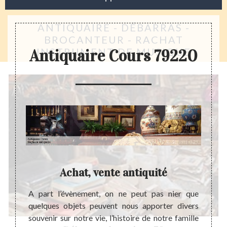
ANTIQUAIRE - DÉBARRAS -
BROCANTEUR - RACHAT
INSTRUMENT DE MUSIQUE
Antiquaire Cours 79220
Achat, vente antiquité
lisable
A part l’évènement, on ne peut pas nier que
Quand 
uer un
quelques objets peuvent nous apporter divers
quelque
longue
souvenir sur notre vie, l’histoire de notre famille
de sav