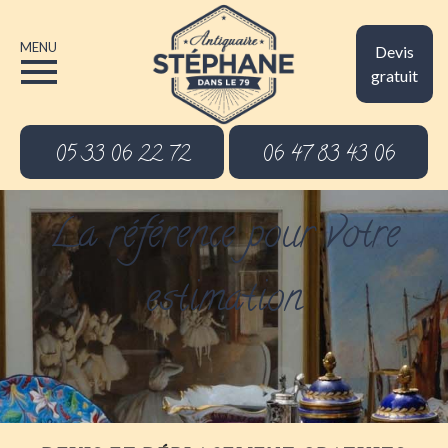
MENU
Devis
gratuit
05 33 06 22 72
06 47 83 43 06
La référence pour votre
estimation