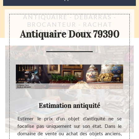
ANTIQUAIRE - DÉBARRAS -
BROCANTEUR - RACHAT
INSTRUMENT DE MUSIQUE
Antiquaire Doux 79390
re
Estimation antiquité
ède une
Estimer le prix d’un objet d’antiquité ne se
Les a
rt. Cet
focalise pas uniquement sur son état. Dans le
parei
 pour
domaine de vente ou achat des objets anciens,
années