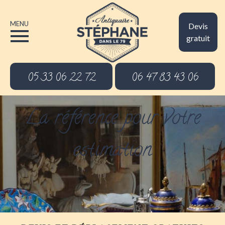
MENU
Devis
gratuit
05 33 06 22 72
06 47 83 43 06
La référence pour votre
estimation