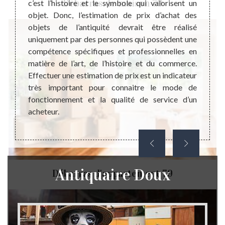
Débarras de maison 79
é. Par
c’est l’histoire et le symbole qui valorisent un
actuel
t aussi
objet. Donc, l’estimation de prix d’achat des
très i
résence
objets de l’antiquité devrait être réalisé
pério
at, ce
uniquement par des personnes qui possèdent une
combin
tion de
compétence spécifiques et professionnelles en
n’est 
e d’un
matière de l’art, de l’histoire et du commerce.
la rai
ence de
Effectuer une estimation de prix est un indicateur
effica
 de sa
très important pour connaitre le mode de
Même 
contact
fonctionnement et la qualité de service d’un
comme
hat des
acheteur.
vendr
choses 
Antiquaire Doux
Débarras d'appartement 79