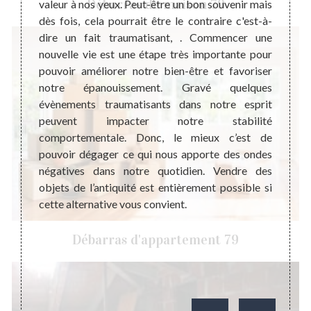
Débarras de maison 79
valeur à nos yeux. Peut-être un bon souvenir mais
évolu
er par
dès fois, cela pourrait être le contraire c'est-à-
mondi
le fait
dire un fait traumatisant, . Commencer une
possèd
iode de
nouvelle vie est une étape très importante pour
et voi
 que ce
pouvoir améliorer notre bien-être et favoriser
pas d
n objet
notre épanouissement. Gravé quelques
quelqu
sur son
évènements traumatisants dans notre esprit
objets
. C’est
peuvent impacter notre stabilité
un sym
e qu’il
comportementale. Donc, le mieux c’est de
une ra
ataire
pouvoir dégager ce qui nous apporte des ondes
que m
 vendre
négatives dans notre quotidien. Vendre des
objets
 garder
objets de l’antiquité est entièrement possible si
ne pas 
stimant
cette alternative vous convient.
iquaire
 Martin
Débarras d'appartement 79
 région
r vous
e votre