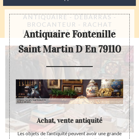
ANTIQUAIRE - DÉBARRAS -
BROCANTEUR - RACHAT
INSTRUMENT DE MUSIQUE
Antiquaire Fontenille
Saint Martin D En 79110
r
Achat, vente antiquité
En
Les objets de l’antiquité peuvent avoir une grande
Actuel