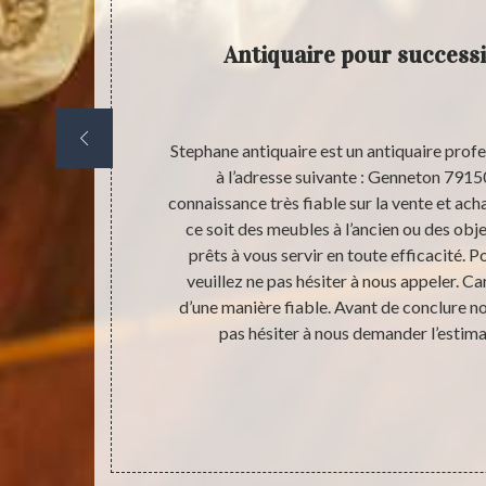
Antiquaire pour success
 et aisément
Stephane antiquaire est un antiquaire prof
ent possible
à l’adresse suivante : Genneton 791
sse et les bons
connaissance très fiable sur la vente et ach
t réalisable.
ce soit des meubles à l’ancien ou des ob
 en arriver là,
prêts à vous servir en toute efficacité. P
es objets
veuillez ne pas hésiter à nous appeler. C
que ce soit
d’une manière fiable. Avant de conclure n
ct avec les
pas hésiter à nous demander l’estima
ntiquité.