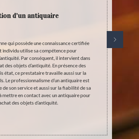
tion d’un antiquaire
nne qui possède une connaissance certifiée
Estimer le p
Cet individu utilise sa compétence pour
son état. D
antiquité. Par conséquent, il intervient dans
l’histoire et 
hat des objets d’antiquité. En présence des
d’achat des o
s état, ce prestataire travaille aussi sur la
perso
ls. Le professionnalisme d’un antiquaire est
profession
 de son service et aussi sur la fiabilité de sa
Effectuer un
 mettre en contact avec un antiquaire pour
connaitre 
’achat des objets d’antiquité.