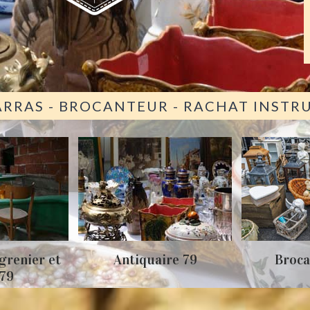
ARRAS - BROCANTEUR - RACHAT INST
grenier et
Antiquaire 79
Broca
 79