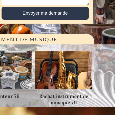
RUMENT DE MUSIQUE
Achat
nteur 79
Rachat instrument de
musique 79