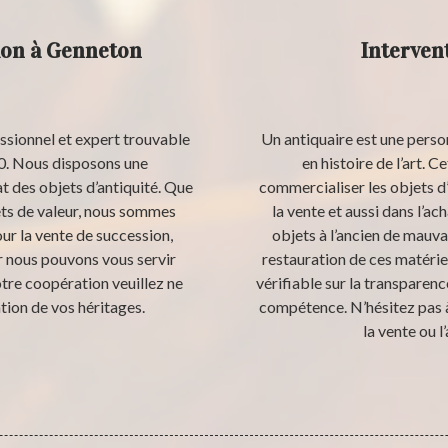
ion à Genneton
Interven
essionnel et expert trouvable
Un antiquaire est une perso
50. Nous disposons une
en histoire de l’art. 
at des objets d’antiquité. Que
commercialiser les objets d’
jets de valeur, nous sommes
la vente et aussi dans l’ac
our la vente de succession,
objets à l’ancien de mauvai
ar nous pouvons vous servir
restauration de ces matérie
otre coopération veuillez ne
vérifiable sur la transparence
tion de vos héritages.
compétence. N’hésitez pas à
la vente ou l