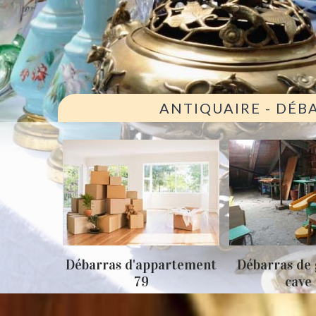
ANTIQUAIRE - DÉB
ison 79
Débarras d'appartement
Débarras de 
79
cave