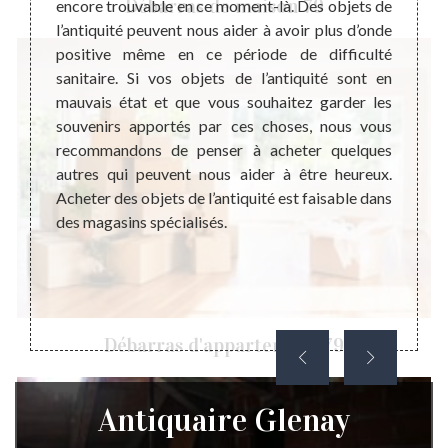
Débarras de maison 79
elques
encore trouvable en ce moment-là. Des objets de
l’anti
 valeur
l’antiquité peuvent nous aider à avoir plus d’onde
que no
doivent
positive même en ce période de difficulté
de qua
ce soit
sanitaire. Si vos objets de l’antiquité sont en
histoi
tent de
mauvais état et que vous souhaitez garder les
pour c
 Alors,
souvenirs apportés par ces choses, nous vous
faut 
bjet de
recommandons de penser à acheter quelques
profes
ions de
autres qui peuvent nous aider à être heureux.
votre 
ire. Si
Acheter des objets de l’antiquité est faisable dans
la pri
z pas à
des magasins spécialisés.
son co
79330.
profes
déplac
vous sa
objet d
Débarras d'appartement 79
Antiquaire Glenay