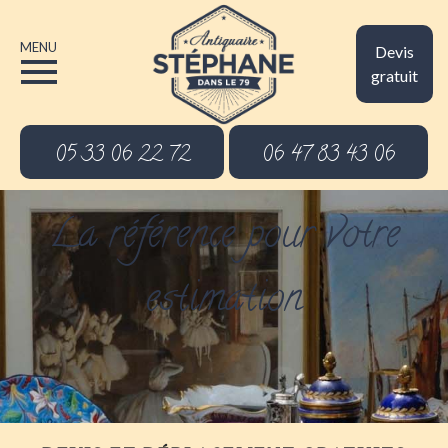
MENU
Devis
gratuit
05 33 06 22 72
06 47 83 43 06
La référence pour votre
estimation