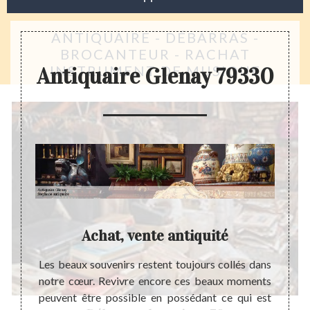
ANTIQUAIRE - DÉBARRAS -
BROCANTEUR - RACHAT
INSTRUMENT DE MUSIQUE
Antiquaire Glenay 79330
r
Achat, vente antiquité
Esti
lier le
Les beaux souvenirs restent toujours collés dans
Un ob
nt est
notre cœur. Revivre encore ces beaux moments
rappor
jets de
peuvent être possible en possédant ce qui est
que ce