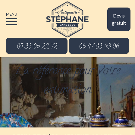
MENU
Devis
gratuit
05 33 06 22 72
06 47 83 43 06
La référence pour votre
estimation