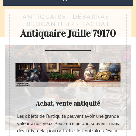
ANTIQUAIRE - DÉBARRAS -
BROCANTEUR - RACHAT
INSTRUMENT DE MUSIQUE
Antiquaire Juille 79170
é,
Achat, vente antiquité
Les objets de l’antiquité peuvent avoir une grande
Achet
valeur à nos yeux. Peut-être un bon souvenir mais
sympas
 a pour
dès fois, cela pourrait être le contraire c'est-à-
deuxiè
 chose.