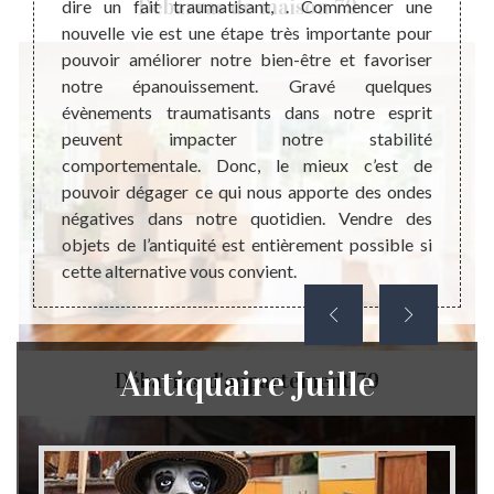
Débarras de maison 79
dire un fait traumatisant, . Commencer une
état. 
 but de
nouvelle vie est une étape très importante pour
en con
 valeur
pouvoir améliorer notre bien-être et favoriser
brocan
 donc à
notre épanouissement. Gravé quelques
Juille
ter ces
évènements traumatisants dans notre esprit
friper
’est la
peuvent impacter notre stabilité
nos pr
illeure
comportementale. Donc, le mieux c’est de
du tou
hésitez
pouvoir dégager ce qui nous apporte des ondes
vendre
 car il
négatives dans notre quotidien. Vendre des
vous p
et sans
objets de l’antiquité est entièrement possible si
déplac
cette alternative vous convient.
le coû
Antiquaire Juille
Débarras d'appartement 79