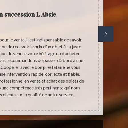
n succession L Absie
pour le vente, il est indispensable de savoir
Acheter 
ou de recevoir le prix d’un objet à sa juste
n’empêche 
ntion de vendre votre héritage ou d’acheter
parfait état.
 vous recommandons de passer d’abord à une
nous. Steph
. Coopérer avec le bon prestataire ne vous
trouvable à
ne intervention rapide, correcte et fiable.
sont encore e
rofessionnel en vente et achat des objets de
avec un pri
s une compétence très pertinente qui nous
quelques obj
 clients sur la qualité de notre service.
aussi. No