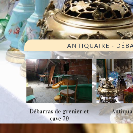
ANTIQUAIRE - DÉB
artement
Débarras de grenier et
Antiqua
cave 79