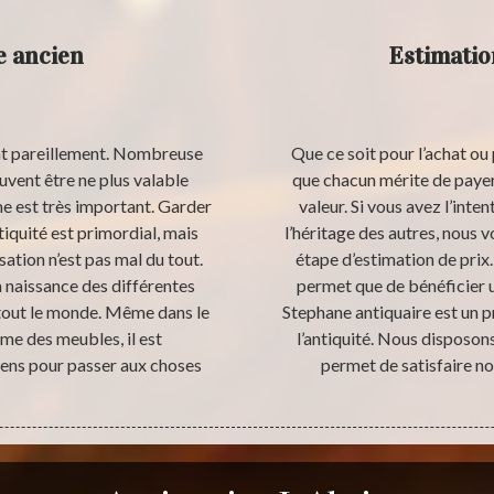
e ancien
Estimatio
nt pareillement. Nombreuse
Que ce soit pour l’achat ou 
uvent être ne plus valable
que chacun mérite de payer 
e est très important. Garder
valeur. Si vous avez l’inte
tiquité est primordial, mais
l’héritage des autres, nous
ation n’est pas mal du tout.
étape d’estimation de prix
la naissance des différentes
permet que de bénéficier u
r tout le monde. Même dans le
Stephane antiquaire est un p
e des meubles, il est
l’antiquité. Nous disposon
ens pour passer aux choses
permet de satisfaire nos