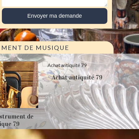
RUMENT DE MUSIQUE
Achat antiquité 79
nstrument de
Débarr
ique 79