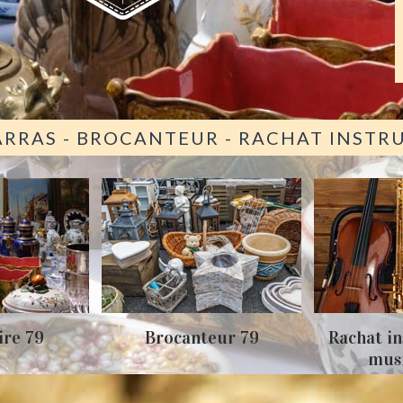
ARRAS - BROCANTEUR - RACHAT INST
ire 79
Brocanteur 79
Rachat i
mus