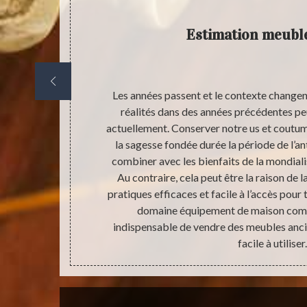
Estimation meubl
ble avant de
Les années passent et le contexte change
ui permet les
réalités dans des années précédentes pe
portant ce que
actuellement. Conserver notre us et coutum
timation des
la sagesse fondée durée la période de l’an
et la valeur de
combiner avec les bienfaits de la mondialis
 vente. Après
Au contraire, cela peut être la raison de 
 que vous avez
pratiques efficaces et facile à l’accès pou
’antiquaire.
domaine équipement de maison comm
indispensable de vendre des meubles anci
facile à utiliser.