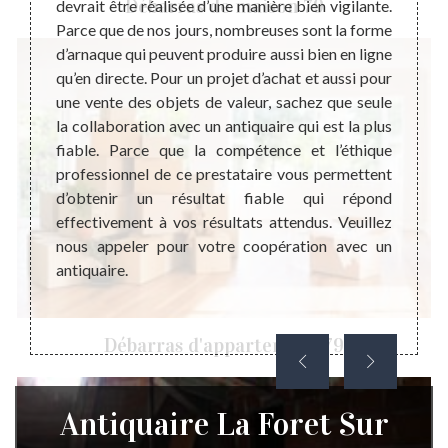
Débarras de maison 79
devrait être réalisée d’une manière bien vigilante.
peut a
 il est
Parce que de nos jours, nombreuses sont la forme
techn
rite de
d’arnaque qui peuvent produire aussi bien en ligne
perme
a juste
qu’en directe. Pour un projet d’achat et aussi pour
satisfa
e votre
une vente des objets de valeur, sachez que seule
ne pas
s, nous
la collaboration avec un antiquaire qui est la plus
Même s
 à une
fiable. Parce que la compétence et l’éthique
qui vo
 le bon
professionnel de ce prestataire vous permettent
ravis 
ier une
d’obtenir un résultat fiable qui répond
quelqu
tephane
effectivement à vos résultats attendus. Veuillez
votre 
t achat
nous appeler pour votre coopération avec un
bijoux
ons une
antiquaire.
désorm
rmet de
e notre
Débarras d'appartement 79
Antiquaire La Foret Sur