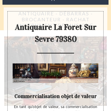
ANTIQUAIRE - DÉBARRAS -
BROCANTEUR - RACHAT
INSTRUMENT DE MUSIQUE
Antiquaire La Foret Sur
Sevre 79380
ret
Commercialisation objet de valeur
En tant qu’objet de valeur, sa commercialisation
Actue