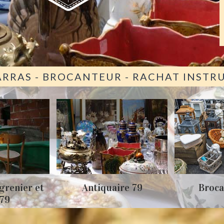
ARRAS - BROCANTEUR - RACHAT INST
grenier et
Antiquaire 79
Broca
 79