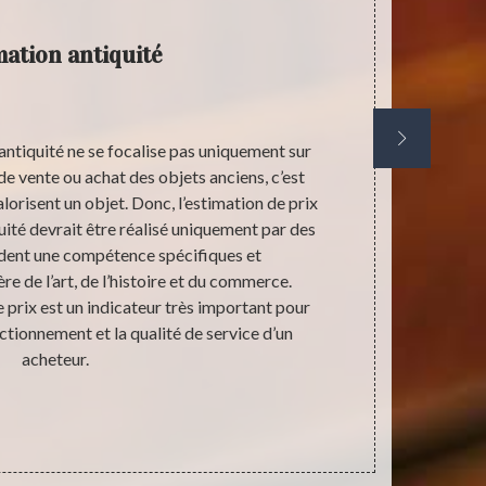
mation antiquité
’antiquité ne se focalise pas uniquement sur
Quand est-c
de vente ou achat des objets anciens, c’est
principale r
alorisent un objet. Donc, l’estimation de prix
pas le droit 
quité devrait être réalisé uniquement par des
placées pour
dent une compétence spécifiques et
dans une cert
re de l’art, de l’histoire et du commerce.
prendre en m
 prix est un indicateur très important pour
Vendre des o
tionnement et la qualité de service d’un
valables com
acheteur.
et peut être