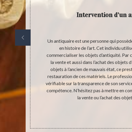
Intervention d’un a
t. Nombreuse
Un antiquaire est une personne qui possèd
lus valable
en histoire de l’art. Cet individu uti
ortant. Garder
commercialiser les objets d’antiquité. Par c
ordial, mais
la vente et aussi dans l’achat des objets 
 mal du tout.
objets à l’ancien de mauvais état, ce presta
 différentes
restauration de ces matériels. Le professio
. Même dans le
vérifiable sur la transparence de son service 
 il est
compétence. N’hésitez pas à mettre en con
r aux choses
la vente ou l’achat des objet