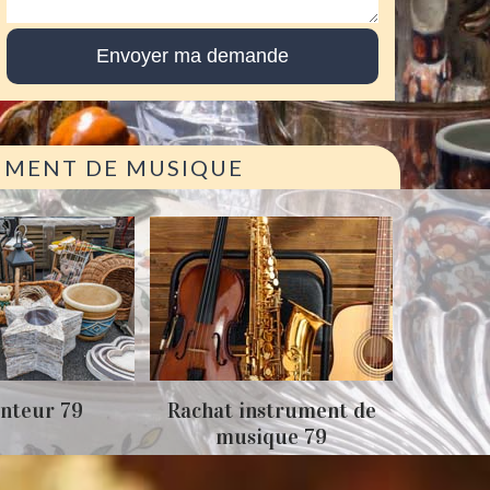
RUMENT DE MUSIQUE
Achat
nteur 79
Rachat instrument de
musique 79