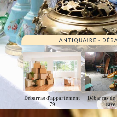
ANTIQUAIRE - DÉB
ison 79
Débarras d'appartement
Débarras de 
79
cave