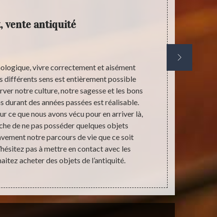
, vente antiquité
nologique, vivre correctement et aisément
Actuellement
s différents sens est entièrement possible
pas refuser l
rver notre culture, notre sagesse et les bons
grand impac
 durant des années passées est réalisable.
Mais cela n
ur ce que nous avons vécu pour en arriver là,
souvenirs des
che de ne pas posséder quelques objets
peuvent avoir
avement notre parcours de vie que ce soit
de vouloir 
’hésitez pas à mettre en contact avec les
plus quelque
aitez acheter des objets de l’antiquité.