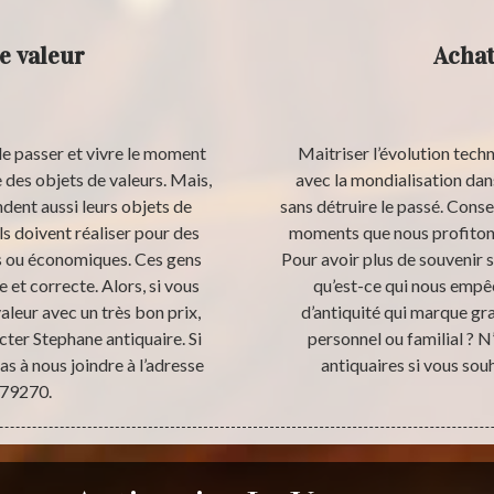
e valeur
Achat
 le passer et vivre le moment
Maitriser l’évolution tech
 des objets de valeurs. Mais,
avec la mondialisation dan
dent aussi leurs objets de
sans détruire le passé. Conse
s doivent réaliser pour des
moments que nous profitons
es ou économiques. Ces gens
Pour avoir plus de souvenir s
 et correcte. Alors, si vous
qu’est-ce qui nous empê
aleur avec un très bon prix,
d’antiquité qui marque gr
cter Stephane antiquaire. Si
personnel ou familial ? N
s à nous joindre à l’adresse
antiquaires si vous souh
 79270.