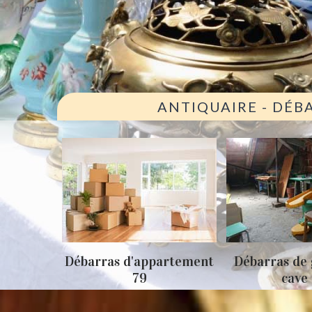
ANTIQUAIRE - DÉB
ison 79
Débarras d'appartement
Débarras de 
79
cave