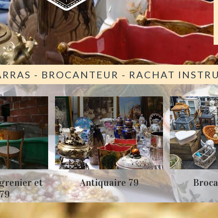
ARRAS - BROCANTEUR - RACHAT INST
grenier et
Antiquaire 79
Broca
 79