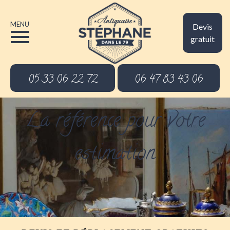
MENU
Devis
gratuit
05 33 06 22 72
06 47 83 43 06
La référence pour votre
estimation