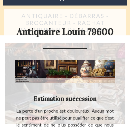
ANTIQUAIRE - DÉBARRAS -
BROCANTEUR - RACHAT
INSTRUMENT DE MUSIQUE
Antiquaire Louin 79600
Estimation succession
é ne se
La perte d’un proche est douloureux. Aucun mot
Actuel
Dans le
ne peut pas être utilisé pour qualifier ce que c’est
évolu
nciens,
le sentiment de ne plus posséder ce que nous
mondi