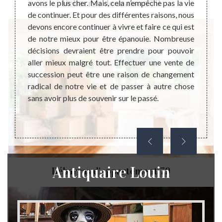
Débarras de maison 79
sent un
avons le plus cher. Mais, cela n’empêche pas la vie
possèd
hat des
de continuer. Et pour des différentes raisons, nous
et voi
éalisé
devons encore continuer à vivre et faire ce qui est
pas d
ent une
de notre mieux pour être épanouie. Nombreuse
quelqu
lles en
décisions devraient être prendre pour pouvoir
objets
mmerce.
aller mieux malgré tout. Effectuer une vente de
un sym
icateur
succession peut être une raison de changement
une ra
ode de
radical de notre vie et de passer à autre chose
que m
ce d’un
sans avoir plus de souvenir sur le passé.
objets
ne pas 
Antiquaire Louin
Débarras d'appartement 79