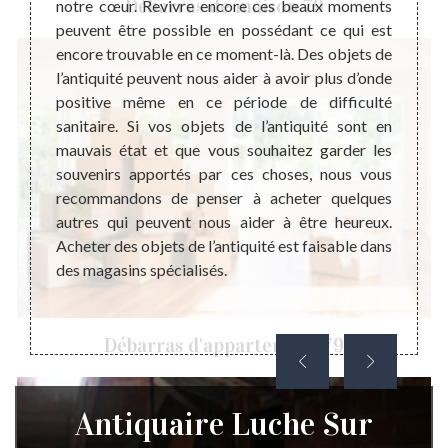
Débarras de maison 79
notre cœur. Revivre encore ces beaux moments
connai
 il est
peuvent être possible en possédant ce qui est
indi
rite de
encore trouvable en ce moment-là. Des objets de
comme
a juste
l’antiquité peuvent nous aider à avoir plus d’onde
conséq
e votre
positive même en ce période de difficulté
dans l
s, nous
sanitaire. Si vos objets de l’antiquité sont en
des o
 à une
mauvais état et que vous souhaitez garder les
presta
 le bon
souvenirs apportés par ces choses, nous vous
ces m
ier une
recommandons de penser à acheter quelques
antiqu
tephane
autres qui peuvent nous aider à être heureux.
son s
t achat
Acheter des objets de l’antiquité est faisable dans
compét
ons une
des magasins spécialisés.
avec u
rmet de
objets 
e notre
Débarras d'appartement 79
Antiquaire Luche Sur