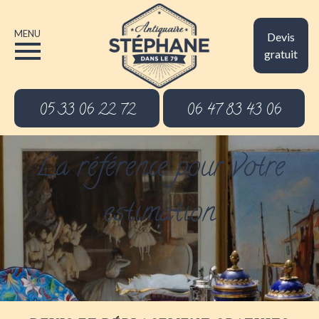
MENU
Devis
gratuit
05 33 06 22 72
06 47 83 43 06
La référence pour votre
estimation