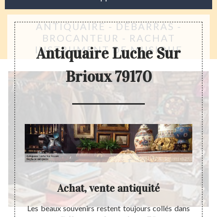
ANTIQUAIRE - DÉBARRAS -
BROCANTEUR - RACHAT
INSTRUMENT DE MUSIQUE
Antiquaire Luche Sur
Brioux 79170
 Sur
Achat, vente antiquité
I
Les beaux souvenirs restent toujours collés dans
Un ant