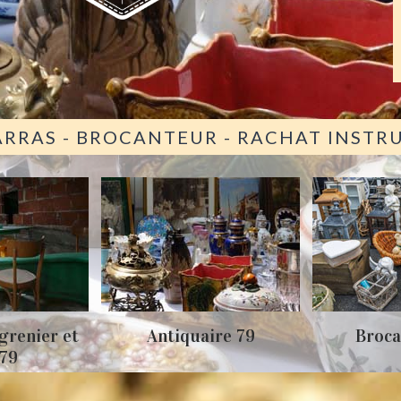
ARRAS - BROCANTEUR - RACHAT INST
grenier et
Antiquaire 79
Broca
 79