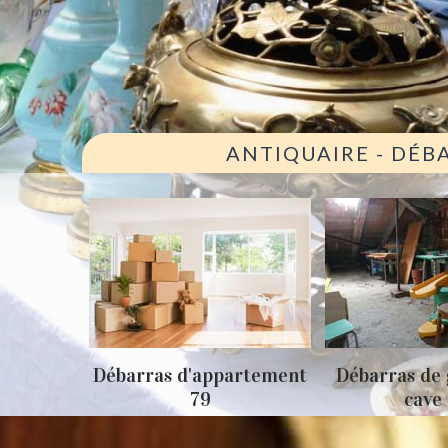
ANTIQUAIRE - DÉB
ison 79
Débarras d'appartement
Débarras de 
79
cave