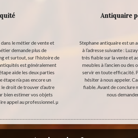
quité
Antiquaire p
dans le métier de vente et
Stephane antiquaire est un a
 métier demande plus de
à l’adresse suivante : Luz
 et surtout, sur l’histoire de
très fiable sur la vente et 
 antiquités est généralement
meubles à l’ancien ou des 
étape aide les deux parties
servir en toute efficacité. 
e étape n’a pas encore un
hésiter à nous appeler. C
e droit de trouver d’autre
fiable. Avant de conclure 
our bien estimer vos objets
nous demander 
re appel au professionnel. µ