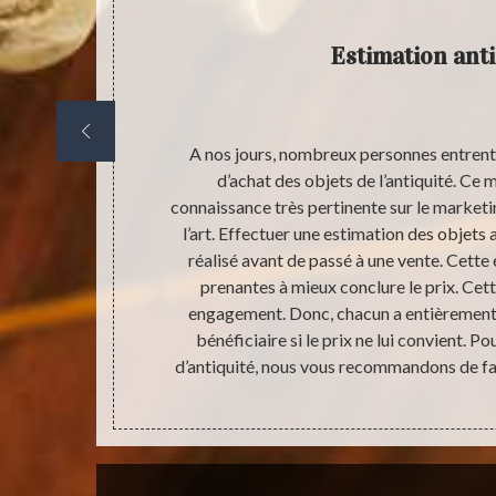
Estimation anti
 indispensable
A nos jours, nombreux personnes entrent 
ur le plan
d’achat des objets de l’antiquité. Ce
réveillés
connaissance très pertinente sur le marketing
a qu’il est
l’art. Effectuer une estimation des objets
anciens malgré
réalisé avant de passé à une vente. Cette 
 bien pour ces
prenantes à mieux conclure le prix. Cett
e contacter si
engagement. Donc, chacun a entièrement l
ur que nous
bénéficiaire si le prix ne lui convient. P
d’antiquité, nous vous recommandons de fai