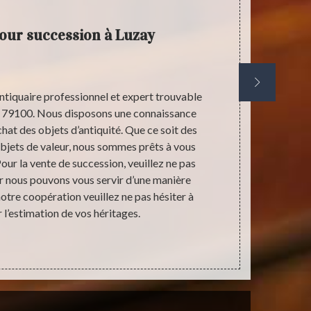
our succession à Luzay
ntiquaire professionnel et expert trouvable
Les objets 
ay 79100. Nous disposons une connaissance
Peut-être un
achat des objets d’antiquité. Que ce soit des
c'est-à-dire
objets de valeur, nous sommes prêts à vous
étape trè
Pour la vente de succession, veuillez ne pas
favoris
ar nous pouvons vous servir d’une manière
traumatis
notre coopération veuillez ne pas hésiter à
comportement
l’estimation de vos héritages.
apporte des o
l’antiquité 