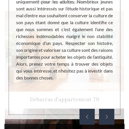
Débarras de maison 79
rt. Cet
uniquement pour les adultes. Nombreux jeunes
Le meu
 pour
sont aussi intéressés sur l’étude historique et pas
le bon
é. Par
mal d’entre eux souhaitent conserver la culture de
équip
t aussi
son pays étant donné que la culture identifie ce
vitaux
résence
que nous sommes et c’est également l’une des
partic
at, ce
richesses indémodables malgré le non stabilité
aspect
tion de
économique d’un pays. Respecter son histoire,
Généra
e d’un
son origine et valoriser sa culture sont des raisons
meuble
ence de
importantes pour acheter les objets de l’antiquité.
vente 
 de sa
Alors, prenez votre temps à trouver des objets
design
contact
qui vous intéresse, et n’hésitez pas à investir dans
d’anti
hat des
des bonnes choses.
même e
Débarras d'appartement 79