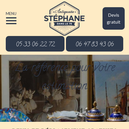
MENU
Devis
gratuit
05 33 06 22 72
06 47 83 43 06
La référence pour votre
estimation