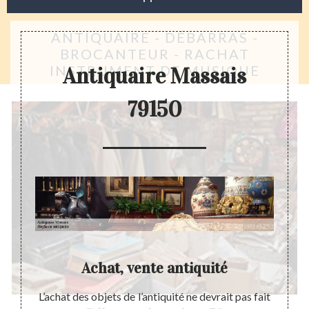
ANTIQUAIRE - DÉBARRAS -
BROCANTEUR - RACHAT
INSTRUMENT DE MUSIQUE
Antiquaire Massais
79150
re
Achat, vente antiquité
Esti
ède une
L’achat des objets de l’antiquité ne devrait pas fait