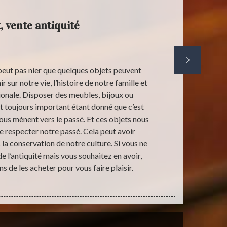
, vente antiquité
An
peut pas nier que quelques objets peuvent
Stephane anti
 sur notre vie, l’histoire de notre famille et
à l’adress
ionale. Disposer des meubles, bijoux ou
connaissance 
st toujours important étant donné que c’est
ce soit des
us mènent vers le passé. Et ces objets nous
prêts à vou
 respecter notre passé. Cela peut avoir
veuillez ne
la conservation de notre culture. Si vous ne
d’une manièr
e l’antiquité mais vous souhaitez en avoir,
pas hé
de les acheter pour vous faire plaisir.