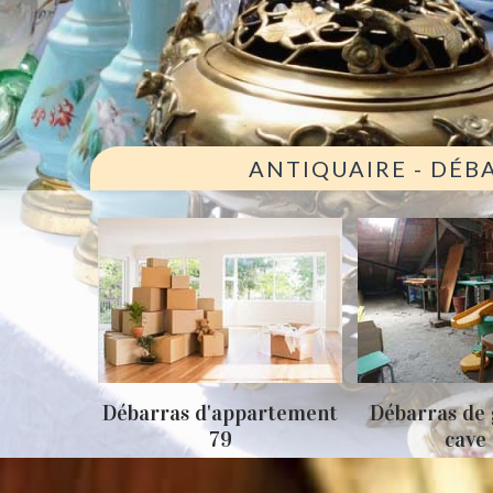
ANTIQUAIRE - DÉB
ison 79
Débarras d'appartement
Débarras de 
79
cave