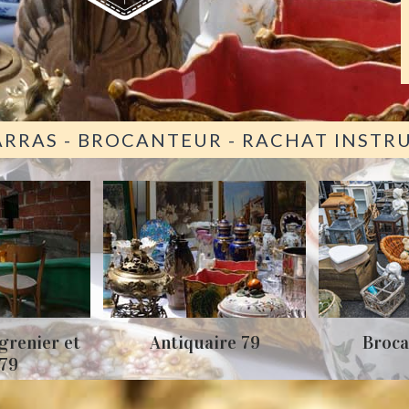
ARRAS - BROCANTEUR - RACHAT INST
grenier et
Antiquaire 79
Broca
 79