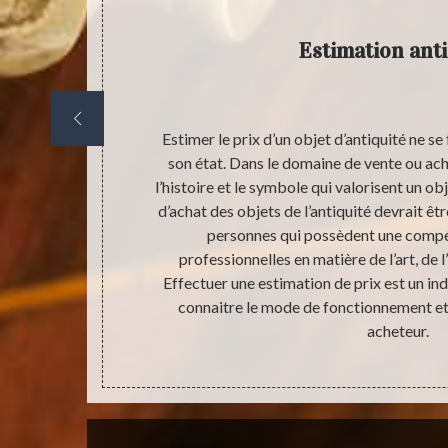
ilité ?
Estimation anti
luer la juste
Estimer le prix d’un objet d’antiquité ne s
ns le but de
son état. Dans le domaine de vente ou acha
rticle. Cette
l’histoire et le symbole qui valorisent un ob
d’acheter ces
d’achat des objets de l’antiquité devrait êt
 transparence
personnes qui possèdent une compé
’hésitez pas à
professionnelles en matière de l’art, de 
te activité
Effectuer une estimation de prix est un in
connaitre le mode de fonctionnement et 
acheteur.