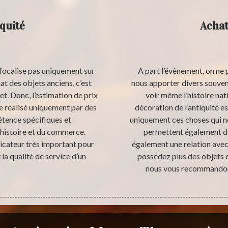
quité
Achat
e focalise pas uniquement sur
A part l’évènement, on ne 
t des objets anciens, c’est
nous apporter divers souvenir
jet. Donc, l’estimation de prix
voir même l’histoire nat
re réalisé uniquement par des
décoration de l’antiquité e
tence spécifiques et
uniquement ces choses qui no
l’histoire et du commerce.
permettent également de
dicateur très important pour
également une relation avec 
la qualité de service d’un
possédez plus des objets d
nous vous recommandons 