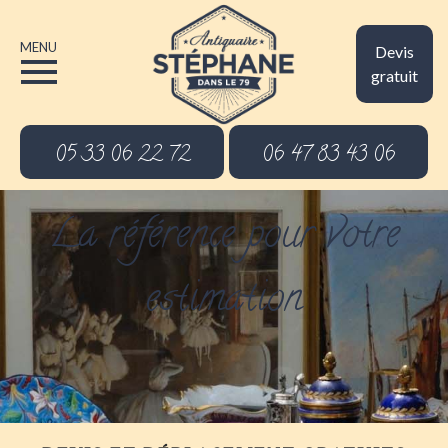
MENU
Devis
gratuit
05 33 06 22 72
06 47 83 43 06
La référence pour votre
estimation