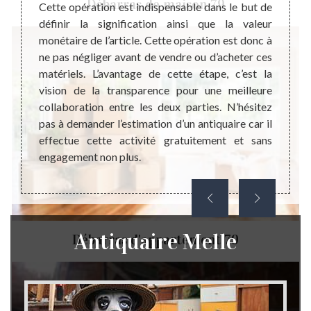
Débarras de maison 79
mettant
connai
Cette opération est indispensable dans le but de
 est un
surtou
définir la signification ainsi que la valeur
vable à
esti
monétaire de l’article. Cette opération est donc à
objets
généra
ne pas négliger avant de vendre ou d’acheter ces
lité de
Cette 
matériels. L’avantage de cette étape, c’est la
rix pas
mieux 
vision de la transparence pour une meilleure
tion de
un eng
collaboration entre les deux parties. N’hésitez
hez que
droit 
pas à demander l’estimation d’un antiquaire car il
pouvons
lui c
effectue cette activité gratuitement et sans
e pour
d’anti
engagement non plus.
appel 
Antiquaire Melle
Débarras d'appartement 79