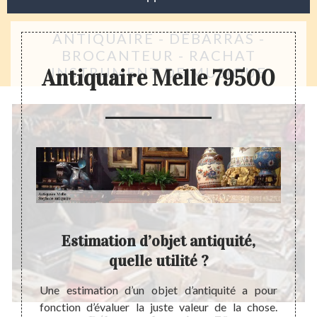
ANTIQUAIRE - DÉBARRAS -
BROCANTEUR - RACHAT
INSTRUMENT DE MUSIQUE
Antiquaire Melle 79500
Estimation d’objet antiquité,
quelle utilité ?
ujours
A nos 
 objets
métie
Une estimation d’un objet d’antiquité a pour
parfait
l’ant
fonction d’évaluer la juste valeur de la chose.