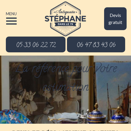
MENU
Devis
gratuit
05 33 06 22 72
06 47 83 43 06
La référence pour votre
estimation