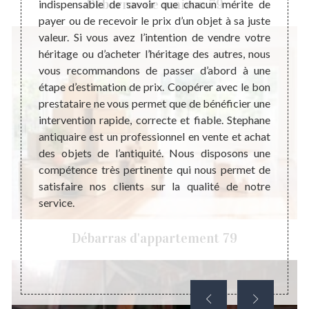
Débarras de maison 79
moments
indispensable de savoir que chacun mérite de
unique
qui est
payer ou de recevoir le prix d’un objet à sa juste
sont a
jets de
valeur. Si vous avez l’intention de vendre votre
mal d’
 d’onde
héritage ou d’acheter l’héritage des autres, nous
son pa
iculté
vous recommandons de passer d’abord à une
que no
sont en
étape d’estimation de prix. Coopérer avec le bon
riches
der les
prestataire ne vous permet que de bénéficier une
économ
us vous
intervention rapide, correcte et fiable. Stephane
son ori
elques
antiquaire est un professionnel en vente et achat
import
eureux.
des objets de l’antiquité. Nous disposons une
Alors,
le dans
compétence très pertinente qui nous permet de
qui vou
satisfaire nos clients sur la qualité de notre
des bo
service.
Débarras d'appartement 79