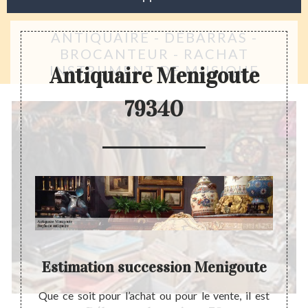
ANTIQUAIRE - DÉBARRAS -
BROCANTEUR - RACHAT
INSTRUMENT DE MUSIQUE
Antiquaire Menigoute
79340
Estimation succession Menigoute
és dans
Que ce soit pour l’achat ou pour le vente, il est
L’achat