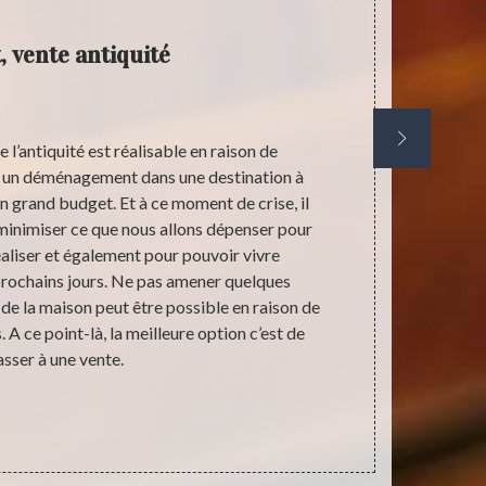
, vente antiquité
C
 l’antiquité est réalisable en raison de
En tant qu’
un déménagement dans une destination à
d’une manière
 grand budget. Et à ce moment de crise, il
forme d’arna
r minimiser ce que nous allons dépenser pour
Pour un pr
éaliser et également pour pouvoir vivre
sachez que
rochains jours. Ne pas amener quelques
fiable. P
r de la maison peut être possible en raison de
prestatair
A ce point-là, la meilleure option c’est de
effectivement
asser à une vente.