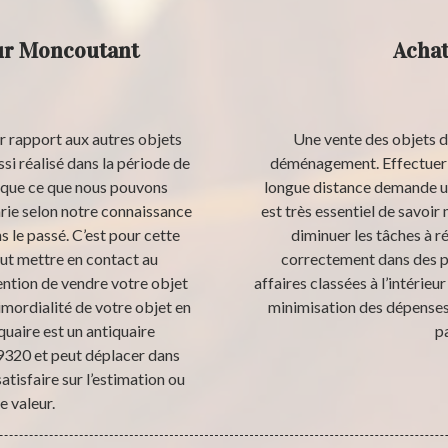
eur Moncoutant
Achat
ar rapport aux autres objets
Une vente des objets de
ssi réalisé dans la période de
déménagement. Effectuer 
x que ce que nous pouvons
longue distance demande un
arie selon notre connaissance
est très essentiel de savoi
s le passé. C’est pour cette
diminuer les tâches à r
faut mettre en contact au
correctement dans des p
tention de vendre votre objet
affaires classées à l’intérieu
imordialité de votre objet en
minimisation des dépenses. 
uaire est un antiquaire
p
320 et peut déplacer dans
tisfaire sur l’estimation ou
e valeur.