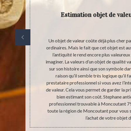
Estimation objet de val
œur. Revivre
Un objet de valeur coûte déjà plus cher p
édant ce qui
ordinaires. Mais le fait que cet objet est au
iquité peuvent
l’antiquité le rend encore plus valeureu
 de difficulté
imaginer. La valeurs d’un objet de qualité v
t et que vous
sur son histoire ainsi que son symbole dan
, nous vous
raison qu’il semble très logique qu’il 
peuvent nous
prestataire professionnel si vous avez l’in
 faisable dans
de valeur. Cela vous permet de garder la pr
bien estimant son coût. Stephane antiq
professionnel trouvable à Moncoutant 79
toute la région de Moncoutant pour vous sa
l’achat de votre objet d