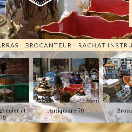
ARRAS - BROCANTEUR - RACHAT INST
grenier et
Antiquaire 79
Broca
 79