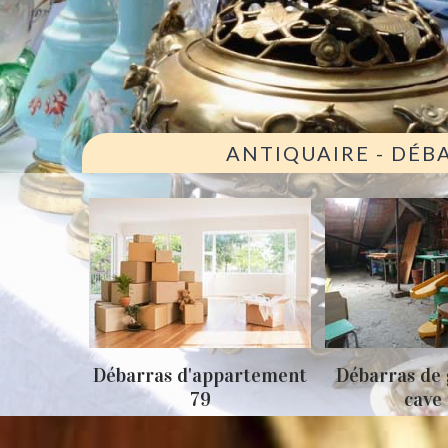
ANTIQUAIRE - DÉB
ison 79
Débarras d'appartement
Débarras de 
79
cave