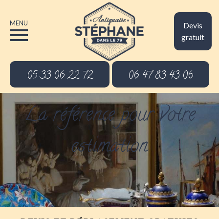
MENU
Devis
gratuit
05 33 06 22 72
06 47 83 43 06
La référence pour votre
estimation