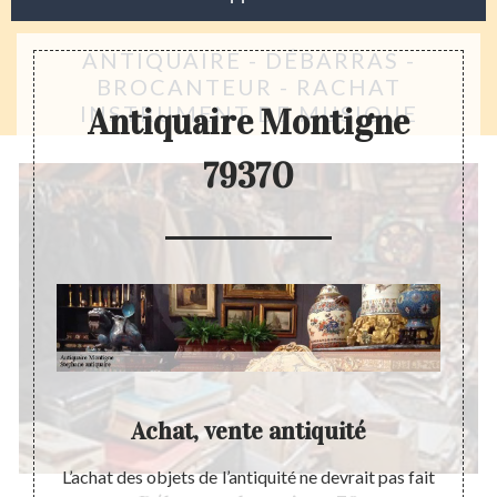
ANTIQUAIRE - DÉBARRAS -
BROCANTEUR - RACHAT
INSTRUMENT DE MUSIQUE
Antiquaire Montigne
79370
Achat, vente antiquité
és dans
L’achat des objets de l’antiquité ne devrait pas fait
Les a