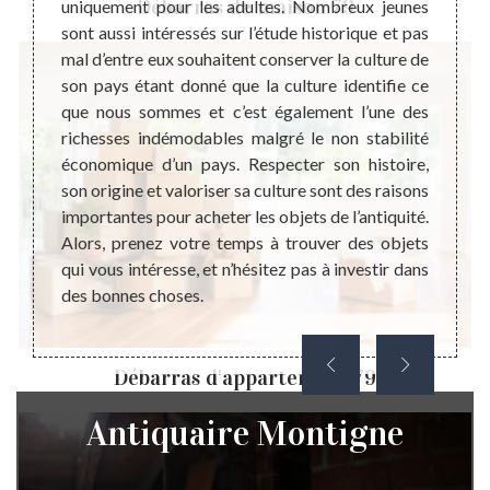
Débarras de maison 79
moments
uniquement pour les adultes. Nombreux jeunes
parei
qui est
sont aussi intéressés sur l’étude historique et pas
années
jets de
mal d’entre eux souhaitent conserver la culture de
actuel
 d’onde
son pays étant donné que la culture identifie ce
très i
iculté
que nous sommes et c’est également l’une des
pério
sont en
richesses indémodables malgré le non stabilité
combin
der les
économique d’un pays. Respecter son histoire,
n’est 
us vous
son origine et valoriser sa culture sont des raisons
la rai
elques
importantes pour acheter les objets de l’antiquité.
effica
eureux.
Alors, prenez votre temps à trouver des objets
Même 
le dans
qui vous intéresse, et n’hésitez pas à investir dans
comme
des bonnes choses.
vendr
choses 
Débarras d'appartement 79
Antiquaire Montigne