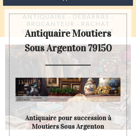
ANTIQUAIRE - DÉBARRAS -
BROCANTEUR - RACHAT
INSTRUMENT DE MUSIQUE
Antiquaire Moutiers
Sous Argenton 79150
Antiquaire pour succession à
Moutiers Sous Argenton
e un ou
A par