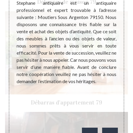
Débarras de maison 79
pensable
quelqu
Stephane antiquaire est un antiquaire
coût de
souven
professionnel et expert trouvable à l’adresse
. Cette
et voi
suivante : Moutiers Sous Argenton 79150. Nous
cceptez
meuble
disposons une connaissance très fiable sur la
haitez
toujo
vente et achat des objets d’antiquité. Que ce soit
qualité
unique
des meubles à l’ancien ou des objets de valeur,
alement
passé.
nous sommes prêts à vous servir en toute
oration
de re
efficacité. Pour la vente de succession, veuillez ne
 d’être
égalem
pas hésiter à nous appeler. Car nous pouvons vous
notre 
servir d’une manière fiable. Avant de conclure
de l’a
notre coopération veuillez ne pas hésiter à nous
vous 
demander l’estimation de vos héritages.
faire pl
Débarras d'appartement 79