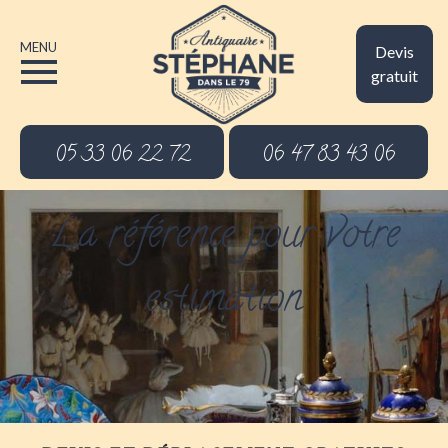
MENU
Devis
gratuit
05 33 06 22 72
06 47 83 43 06
La référence pour votre
estimation