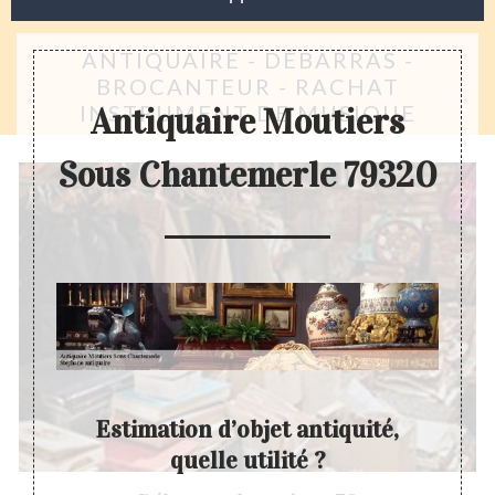
ANTIQUAIRE - DÉBARRAS -
BROCANTEUR - RACHAT
INSTRUMENT DE MUSIQUE
Antiquaire Moutiers
Sous Chantemerle 79320
Estimation d’objet antiquité,
quelle utilité ?
é ne se
A part