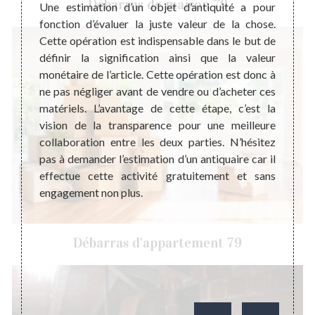
Débarras de maison 79
Dans le
égalem
Une estimation d’un objet d’antiquité a pour
nciens,
possè
fonction d’évaluer la juste valeur de la chose.
sent un
histor
Cette opération est indispensable dans le but de
hat des
être r
définir la signification ainsi que la valeur
éalisé
ancien
monétaire de l’article. Cette opération est donc à
ent une
pas né
ne pas négliger avant de vendre ou d’acheter ces
lles en
malgré
matériels. L’avantage de cette étape, c’est la
mmerce.
tendan
vision de la transparence pour une meilleure
icateur
nous 
collaboration entre les deux parties. N’hésitez
ode de
contac
pas à demander l’estimation d’un antiquaire car il
ce d’un
meuble
effectue cette activité gratuitement et sans
les va
engagement non plus.
Débarras d'appartement 79