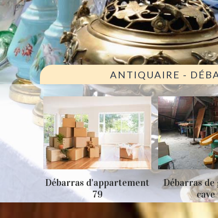
ANTIQUAIRE - DÉB
ison 79
Débarras d'appartement
Débarras de 
79
cave