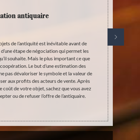
ation antiquaire
jets de l’antiquité est inévitable avant de
Les années 
it d’une étape de négociation qui permet les
réalités d
u’il souhaite. Mais le plus important ce que
actuellement.
a coopération. Le but d’une estimation des
la sagesse 
 ne pas dévaloriser le symbole et la valeur de
combiner ave
nser aux profits des acteurs de vente. Après
Au contrair
de coût de votre objet, sachez que vous avez
pratiques eff
pter ou de refuser l’offre de l’antiquaire.
domain
indispensab