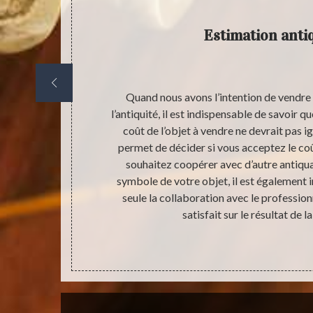
Estimation anti
us ne pouvons
Quand nous avons l’intention de vendre
ène possède un
l’antiquité, il est indispensable de savoir q
essionnelle.
coût de l’objet à vendre ne devrait pas i
der quelques
permet de décider si vous acceptez le coû
de l’antiquité
souhaitez coopérer avec d’autre antiquair
our une raison
symbole de votre objet, il est également 
 ne possédez
seule la collaboration avec le profession
ons de ne pas
satisfait sur le résultat de l