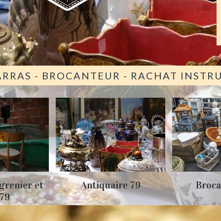
ARRAS - BROCANTEUR - RACHAT INST
grenier et
Antiquaire 79
Broca
 79