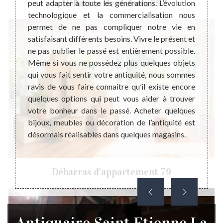
Débarras de maison 79
e c’est
peut adapter à toute les générations. L’évolution
unique
n’a pas
technologique et la commercialisation nous
sont a
re. Les
permet de ne pas compliquer notre vie en
mal d’
er une
satisfaisant différents besoins. Vivre le présent et
son pa
r vivre
ne pas oublier le passé est entièrement possible.
que no
e plus
Même si vous ne possédez plus quelques objets
riches
en main
qui vous fait sentir votre antiquité, nous sommes
économ
ux pour
ravis de vous faire connaitre qu’il existe encore
son ori
té est
quelques options qui peut vous aider à trouver
import
alables
votre bonheur dans le passé. Acheter quelques
Alors,
agement
bijoux, meubles ou décoration de l’antiquité est
qui vou
vouloir
désormais réalisables dans quelques magasins.
des bo
maison.
Débarras d'appartement 79