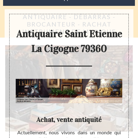
ANTIQUAIRE - DÉBARRAS -
BROCANTEUR - RACHAT
INSTRUMENT DE MUSIQUE
Antiquaire Saint Etienne
La Cigogne 79360
Achat, vente antiquité
re nos
Actuellement, nous vivons dans un monde qui
L’achat