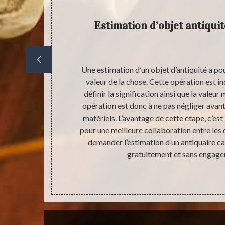
Estimation d’objet antiquité
ble avant de
Une estimation d’un objet d’antiquité a pou
ui permet les
valeur de la chose. Cette opération est i
portant ce que
définir la signification ainsi que la valeur 
timation des
opération est donc à ne pas négliger avan
et la valeur de
matériels. L’avantage de cette étape, c’est
 vente. Après
pour une meilleure collaboration entre les 
 que vous avez
demander l’estimation d’un antiquaire car
’antiquaire.
gratuitement et sans engage