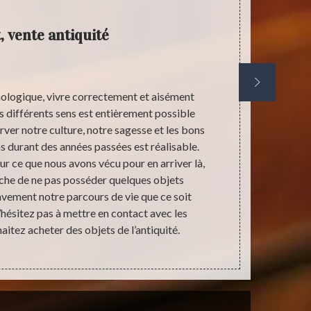
, vente antiquité
nologique, vivre correctement et aisément
A nos jour
s différents sens est entièrement possible
d’achat
rver notre culture, notre sagesse et les bons
connaissance t
 durant des années passées est réalisable.
l’art. Effec
ur ce que nous avons vécu pour en arriver là,
réalisé ava
che de ne pas posséder quelques objets
prenantes
avement notre parcours de vie que ce soit
engagement.
’hésitez pas à mettre en contact avec les
bénéficiai
aitez acheter des objets de l’antiquité.
d’antiquité,