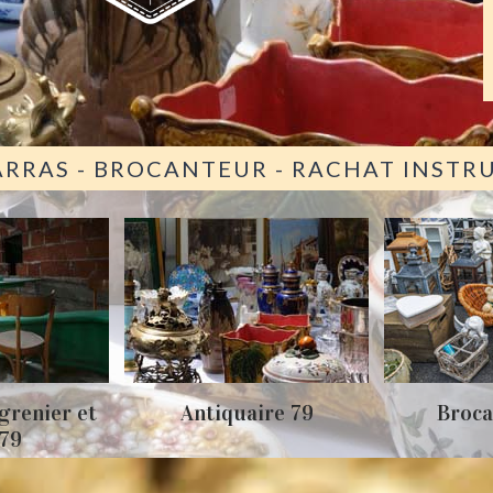
ARRAS - BROCANTEUR - RACHAT INST
grenier et
Antiquaire 79
Broca
 79