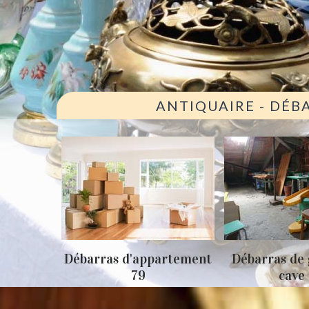
ANTIQUAIRE - DÉB
ison 79
Débarras d'appartement
Débarras de 
79
cave