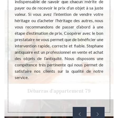
Débarras de maison 79
ser la
indispensable de savoir que chacun mérite de
focali
nomène
payer ou de recevoir le prix d’un objet à sa juste
domain
sociale
valeur. Si vous avez l’intention de vendre votre
c’est 
ne veut
héritage ou d’acheter l’héritage des autres, nous
objet.
garder
vous recommandons de passer d’abord à une
objet
es. Les
étape d’estimation de prix. Coopérer avec le bon
unique
t avoir
prestataire ne vous permet que de bénéficier une
compét
nt pour
intervention rapide, correcte et fiable. Stephane
matièr
 sachez
antiquaire est un professionnel en vente et achat
Effect
elques
des objets de l’antiquité. Nous disposons une
très 
dons de
compétence très pertinente qui nous permet de
foncti
satisfaire nos clients sur la qualité de notre
achete
service.
Débarras d'appartement 79