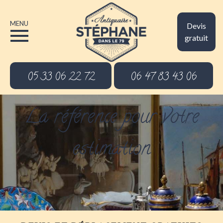
MENU
Devis
gratuit
05 33 06 22 72
06 47 83 43 06
La référence pour votre
estimation