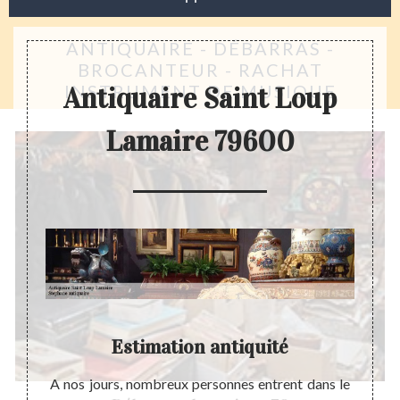
ANTIQUAIRE - DÉBARRAS -
BROCANTEUR - RACHAT
INSTRUMENT DE MUSIQUE
Antiquaire Saint Loup
Lamaire 79600
Estimation antiquité
 vivre
A nos jours, nombreux personnes entrent dans le
L’achat