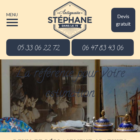
MENU
Devis
gratuit
05 33 06 22 72
06 47 83 43 06
La référence pour votre
estimation