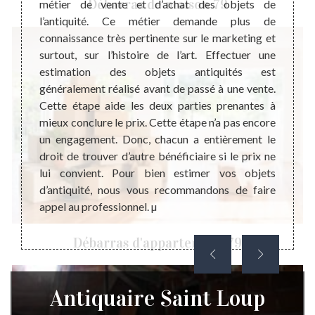
Débarras de maison 79
isation
métier de vente et d’achat des objets de
unique
ossible
l’antiquité. Ce métier demande plus de
sont a
ulture,
connaissance très pertinente sur le marketing et
mal d’
e nous
surtout, sur l’histoire de l’art. Effectuer une
son pa
es est
estimation des objets antiquités est
que no
 ce que
généralement réalisé avant de passé à une vente.
riches
-ce qui
Cette étape aide les deux parties prenantes à
économ
elques
mieux conclure le prix. Cette étape n’a pas encore
son ori
t notre
un engagement. Donc, chacun a entièrement le
import
ilial ?
droit de trouver d’autre bénéficiaire si le prix ne
Alors,
ec les
lui convient. Pour bien estimer vos objets
qui vou
 objets
d’antiquité, nous vous recommandons de faire
des bo
appel au professionnel. µ
Débarras d'appartement 79
Antiquaire Saint Loup