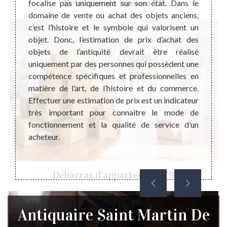
Débarras de maison 79
focalise pas uniquement sur son état. Dans le
métie
 il est
domaine de vente ou achat des objets anciens,
l’ant
rite de
c’est l’histoire et le symbole qui valorisent un
connai
a juste
objet. Donc, l’estimation de prix d’achat des
surtou
e votre
objets de l’antiquité devrait être réalisé
esti
s, nous
uniquement par des personnes qui possèdent une
généra
 à une
compétence spécifiques et professionnelles en
Cette 
 le bon
matière de l’art, de l’histoire et du commerce.
mieux 
ier une
Effectuer une estimation de prix est un indicateur
un eng
tephane
très important pour connaitre le mode de
droit 
t achat
fonctionnement et la qualité de service d’un
lui c
ons une
acheteur.
d’anti
rmet de
appel 
e notre
Débarras d'appartement 79
Antiquaire Saint Martin De