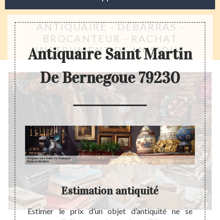
ANTIQUAIRE - DÉBARRAS -
BROCANTEUR - RACHAT
INSTRUMENT DE MUSIQUE
Antiquaire Saint Martin
De Bernegoue 79230
nt
Estimation antiquité
Estimer le prix d’un objet d’antiquité ne se
A nos 