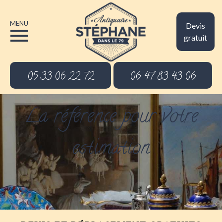
MENU
Devis
gratuit
05 33 06 22 72
06 47 83 43 06
La référence pour votre
estimation