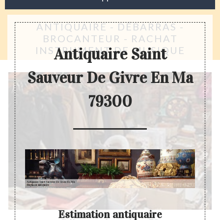
ANTIQUAIRE - DÉBARRAS -
BROCANTEUR - RACHAT
INSTRUMENT DE MUSIQUE
Antiquaire Saint
Sauveur De Givre En Ma
79300
aleur
Estimation antiquaire
I