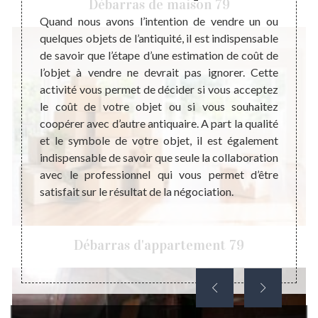
Débarras de maison 79
isation
Quand nous avons l’intention de vendre un ou
Un ant
ilante.
quelques objets de l’antiquité, il est indispensable
connai
a forme
de savoir que l’étape d’une estimation de coût de
indi
n ligne
l’objet à vendre ne devrait pas ignorer. Cette
comme
si pour
activité vous permet de décider si vous acceptez
conséq
e seule
le coût de votre objet ou si vous souhaitez
dans l
la plus
coopérer avec d’autre antiquaire. A part la qualité
des o
éthique
et le symbole de votre objet, il est également
presta
mettent
indispensable de savoir que seule la collaboration
ces m
répond
avec le professionnel qui vous permet d’être
antiqu
euillez
satisfait sur le résultat de la négociation.
son s
vec un
compét
avec u
objets 
Débarras d'appartement 79