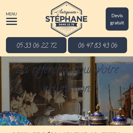
MENU
Devis
gratuit
05 33 06 22 72
06 47 83 43 06
La référence pour votre
estimation