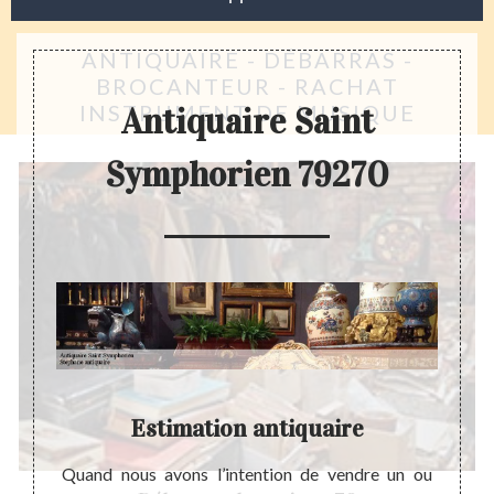
ANTIQUAIRE - DÉBARRAS -
BROCANTEUR - RACHAT
INSTRUMENT DE MUSIQUE
Antiquaire Saint
Symphorien 79270
ien
Estimation antiquaire
E
ujours
Quand nous avons l’intention de vendre un ou