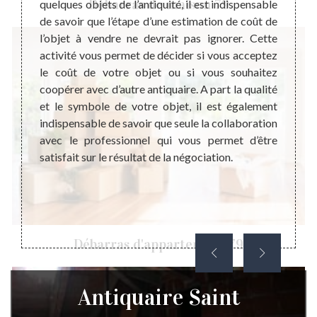
Débarras de maison 79
 objets
quelques objets de l’antiquité, il est indispensable
Une es
parfait
de savoir que l’étape d’une estimation de coût de
foncti
mettant
l’objet à vendre ne devrait pas ignorer. Cette
Cette 
 est un
activité vous permet de décider si vous acceptez
défini
vable à
le coût de votre objet ou si vous souhaitez
monéta
ns des
coopérer avec d’autre antiquaire. A part la qualité
ne pas
n état.
et le symbole de votre objet, il est également
matéri
faisant
indispensable de savoir que seule la collaboration
vision
us avez
avec le professionnel qui vous permet d’être
collab
ets de
satisfait sur le résultat de la négociation.
pas à 
z nous
effect
r dans
engage
imer le
Débarras d'appartement 79
Antiquaire Saint