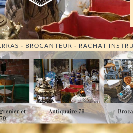
ARRAS - BROCANTEUR - RACHAT INST
grenier et
Antiquaire 79
Broca
 79