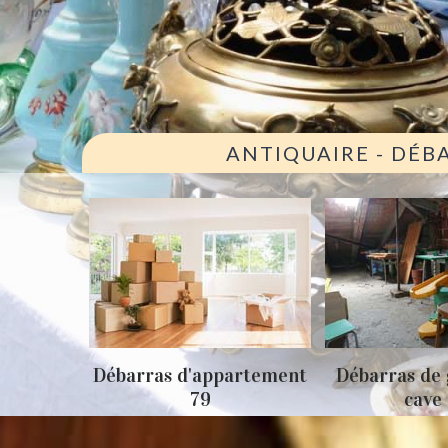
ANTIQUAIRE - DÉB
ison 79
Débarras d'appartement
Débarras de 
79
cave