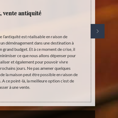
, vente antiquité
 l’antiquité est réalisable en raison de
Estimer le p
un déménagement dans une destination à
son état. D
 grand budget. Et à ce moment de crise, il
l’histoire et 
r minimiser ce que nous allons dépenser pour
d’achat des o
éaliser et également pour pouvoir vivre
perso
rochains jours. Ne pas amener quelques
profession
r de la maison peut être possible en raison de
Effectuer un
A ce point-là, la meilleure option c’est de
connaitre 
asser à une vente.