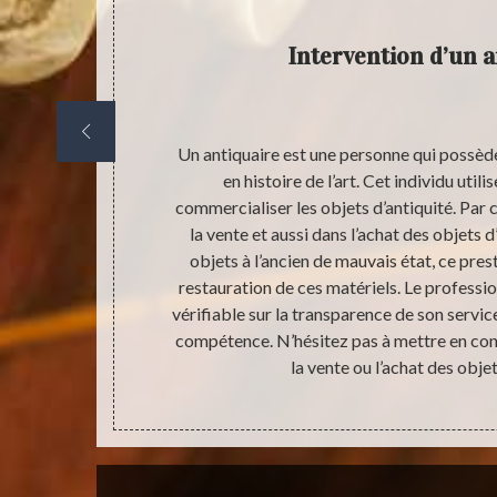
Intervention d’un a
 être utilisé
Un antiquaire est une personne qui possèd
er ce que nous
en histoire de l’art. Cet individu uti
inuer. Et pour
commercialiser les objets d’antiquité. Par c
re et faire ce
la vente et aussi dans l’achat des objets 
 décisions
objets à l’ancien de mauvais état, ce presta
ut. Effectuer
restauration de ces matériels. Le professio
nt radical de
vérifiable sur la transparence de son service 
uvenir sur le
compétence. N’hésitez pas à mettre en con
la vente ou l’achat des objet