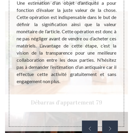
Débarras de maison 79
 jeunes
quelqu
Une estimation d’un objet d’antiquité a pour
 et pas
souven
fonction d’évaluer la juste valeur de la chose.
ture de
et voi
Cette opération est indispensable dans le but de
ifie ce
meuble
définir la signification ainsi que la valeur
une des
toujo
monétaire de l’article. Cette opération est donc à
abilité
unique
ne pas négliger avant de vendre ou d’acheter ces
stoire,
passé.
matériels. L’avantage de cette étape, c’est la
 raisons
de re
vision de la transparence pour une meilleure
iquité.
égalem
collaboration entre les deux parties. N’hésitez
 objets
notre 
pas à demander l’estimation d’un antiquaire car il
tir dans
de l’a
effectue cette activité gratuitement et sans
vous 
engagement non plus.
faire pl
Débarras d'appartement 79