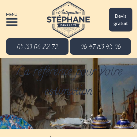
MENU
Devis
gratuit
05 33 06 22 72
06 47 83 43 06
La référence pour votre
estimation