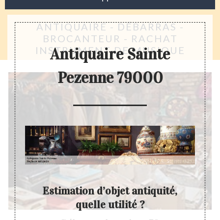
ANTIQUAIRE - DÉBARRAS -
BROCANTEUR - RACHAT
INSTRUMENT DE MUSIQUE
Antiquaire Sainte
Pezenne 79000
Estimation d’objet antiquité,
quelle utilité ?
pas fait
A par