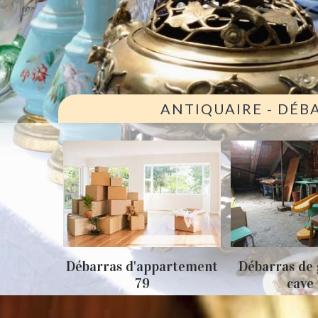
ANTIQUAIRE - DÉB
ison 79
Débarras d'appartement
Débarras de 
79
cave