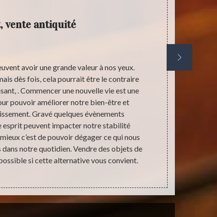
, vente antiquité
peuvent avoir une grande valeur à nos yeux.
Les beaux s
is dès fois, cela pourrait être le contraire
encore ces 
tisant, . Commencer une nouvelle vie est une
est encore tr
ur pouvoir améliorer notre bien-être et
nous aider à 
uissement. Gravé quelques évènements
sanitaire. S
 esprit peuvent impacter notre stabilité
souhaitez 
mieux c’est de pouvoir dégager ce qui nous
recommandon
 dans notre quotidien. Vendre des objets de
aider à être 
possible si cette alternative vous convient.