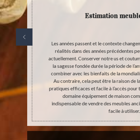
Estimation meubl
de vente et
Les années passent et le contexte change
 plus de
réalités dans des années précédentes pe
r l’histoire de
actuellement. Conserver notre us et coutum
 généralement
la sagesse fondée durée la période de l’an
deux parties
combiner avec les bienfaits de la mondialis
 encore un
Au contraire, cela peut être la raison de 
uver d’autre
pratiques efficaces et facile à l’accès pou
 vos objets
domaine équipement de maison comm
fessionnel. µ
indispensable de vendre des meubles anci
facile à utiliser.