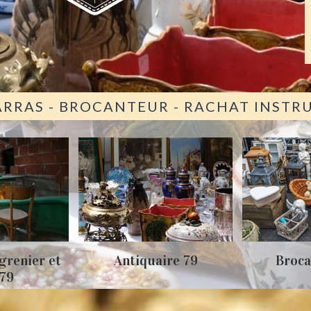
ARRAS - BROCANTEUR - RACHAT INST
grenier et
Antiquaire 79
Broca
 79