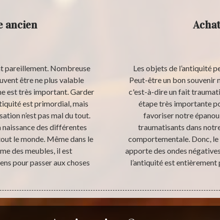
e ancien
Achat
nt pareillement. Nombreuse
Les objets de l’antiquité 
uvent être ne plus valable
Peut-être un bon souvenir ma
e est très important. Garder
c'est-à-dire un fait trauma
tiquité est primordial, mais
étape très importante po
ation n’est pas mal du tout.
favoriser notre épano
la naissance des différentes
traumatisants dans notre
r tout le monde. Même dans le
comportementale. Donc, le 
e des meubles, il est
apporte des ondes négatives
ens pour passer aux choses
l’antiquité est entièrement 