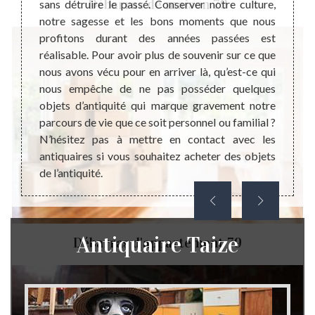
Débarras de maison 79
sans détruire le passé. Conserver notre culture,
comme
esoins
notre sagesse et les bons moments que nous
conséq
ps, ils
profitons durant des années passées est
dans l
on d’un
réalisable. Pour avoir plus de souvenir sur ce que
des o
cement.
nous avons vécu pour en arriver là, qu’est-ce qui
presta
ur d’un
nous empêche de ne pas posséder quelques
ces m
ojet de
objets d’antiquité qui marque gravement notre
antiqu
nce, le
parcours de vie que ce soit personnel ou familial ?
son s
meubles
N’hésitez pas à mettre en contact avec les
compét
ssèdent
antiquaires si vous souhaitez acheter des objets
avec u
de l’antiquité.
objets 
Antiquaire Taize
Débarras d'appartement 79