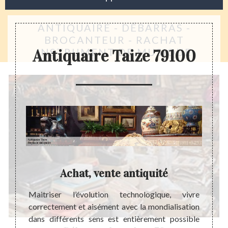
ANTIQUAIRE - DÉBARRAS -
BROCANTEUR - RACHAT
INSTRUMENT DE MUSIQUE
Antiquaire Taize 79100
ble à
Achat, vente antiquité
I
Maitriser l’évolution technologique, vivre
Un ant
correctement et aisément avec la mondialisation
connai
al pour
dans différents sens est entièrement possible
indi
on. Ces