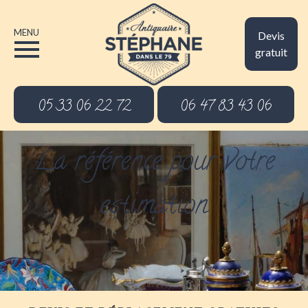
MENU
Devis
gratuit
05 33 06 22 72
06 47 83 43 06
La référence pour votre
estimation