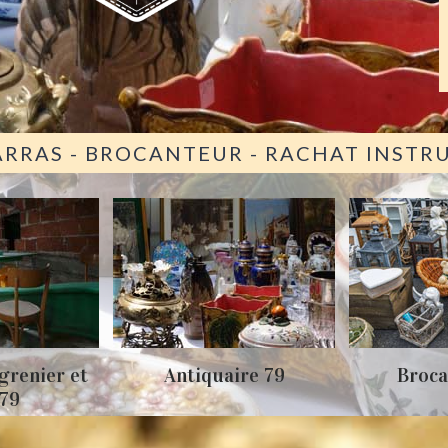
ARRAS - BROCANTEUR - RACHAT INST
grenier et
Antiquaire 79
Broca
 79