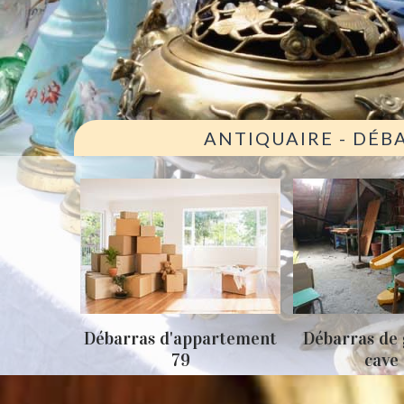
ANTIQUAIRE - DÉB
ison 79
Débarras d'appartement
Débarras de 
79
cave