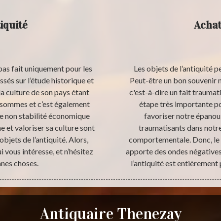
iquité
Achat
 pas fait uniquement pour les
Les objets de l’antiquité 
sés sur l’étude historique et
Peut-être un bon souvenir ma
a culture de son pays étant
c'est-à-dire un fait trauma
s sommes et c’est également
étape très importante po
le non stabilité économique
favoriser notre épano
e et valoriser sa culture sont
traumatisants dans notre
bjets de l’antiquité. Alors,
comportementale. Donc, le 
 vous intéresse, et n’hésitez
apporte des ondes négatives
nnes choses.
l’antiquité est entièrement 
Antiquaire Thenezay