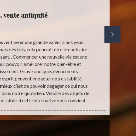
, vente antiquité
peuvent avoir une grande valeur à nos yeux.
Un antiquair
is dès fois, cela pourrait être le contraire
en his
tisant, . Commencer une nouvelle vie est une
commercialise
ur pouvoir améliorer notre bien-être et
la vente et
uissement. Gravé quelques évènements
objets à l’
 esprit peuvent impacter notre stabilité
restauration
mieux c’est de pouvoir dégager ce qui nous
vérifiable sur
 dans notre quotidien. Vendre des objets de
compétence. 
possible si cette alternative vous convient.