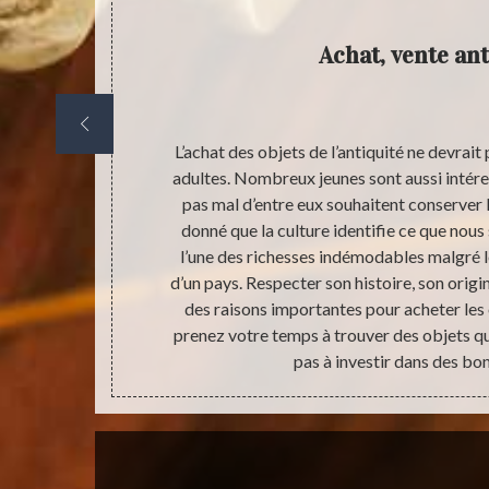
Achat, vente ant
us ne pouvons
L’achat des objets de l’antiquité ne devrait
ène possède un
adultes. Nombreux jeunes sont aussi intéres
essionnelle.
pas mal d’entre eux souhaitent conserver l
der quelques
donné que la culture identifie ce que nou
de l’antiquité
l’une des richesses indémodables malgré 
our une raison
d’un pays. Respecter son histoire, son origin
 ne possédez
des raisons importantes pour acheter les o
ons de ne pas
prenez votre temps à trouver des objets qui
pas à investir dans des bo