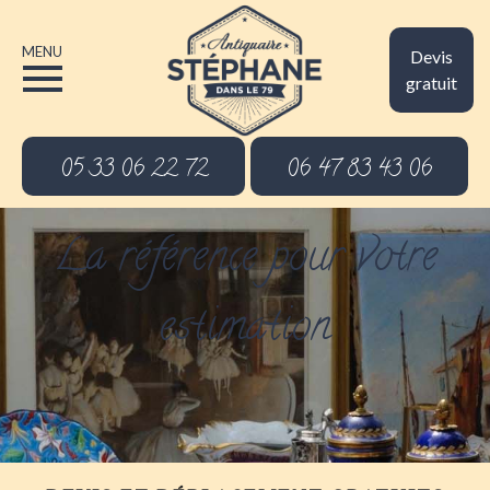
MENU
Devis
gratuit
05 33 06 22 72
06 47 83 43 06
La référence pour votre
estimation