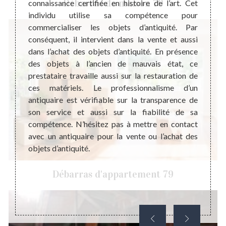
Débarras de maison 79
ue c’est
connaissance certifiée en histoire de l’art. Cet
Un ob
ue nous
individu utilise sa compétence pour
rappor
 la vie
commercialiser les objets d’antiquité. Par
que ce
s, nous
conséquent, il intervient dans la vente et aussi
l’anti
qui est
dans l’achat des objets d’antiquité. En présence
que no
mbreuse
des objets à l’ancien de mauvais état, ce
de qua
pouvoir
prestataire travaille aussi sur la restauration de
histoi
ente de
ces matériels. Le professionnalisme d’un
pour c
ngement
antiquaire est vérifiable sur la transparence de
faut 
e chose
son service et aussi sur la fiabilité de sa
profes
compétence. N’hésitez pas à mettre en contact
votre 
avec un antiquaire pour la vente ou l’achat des
la pri
objets d’antiquité.
son co
profe
Débarras d'appartement 79
peut d
pour v
votre o