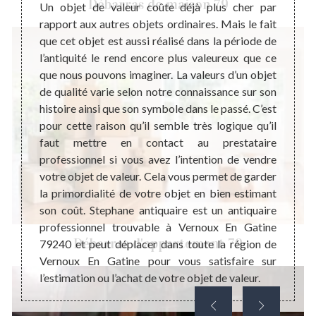
Débarras de maison 79
Dans le
égalem
Un objet de valeur coûte déjà plus cher par
nciens,
possè
rapport aux autres objets ordinaires. Mais le fait
sent un
histor
que cet objet est aussi réalisé dans la période de
hat des
être r
l’antiquité le rend encore plus valeureux que ce
éalisé
ancien
que nous pouvons imaginer. La valeurs d’un objet
ent une
pas né
de qualité varie selon notre connaissance sur son
lles en
malgré
histoire ainsi que son symbole dans le passé. C’est
mmerce.
tendan
pour cette raison qu’il semble très logique qu’il
icateur
nous 
faut mettre en contact au prestataire
ode de
contac
professionnel si vous avez l’intention de vendre
ce d’un
meuble
votre objet de valeur. Cela vous permet de garder
les va
la primordialité de votre objet en bien estimant
son coût. Stephane antiquaire est un antiquaire
professionnel trouvable à Vernoux En Gatine
Débarras d'appartement 79
79240 et peut déplacer dans toute la région de
Vernoux En Gatine pour vous satisfaire sur
l’estimation ou l’achat de votre objet de valeur.