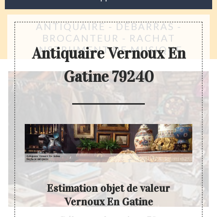
ANTIQUAIRE - DÉBARRAS -
BROCANTEUR - RACHAT
INSTRUMENT DE MUSIQUE
Antiquaire Vernoux En
Gatine 79240
Estimation objet de valeur
Vernoux En Gatine
é ne se
A part