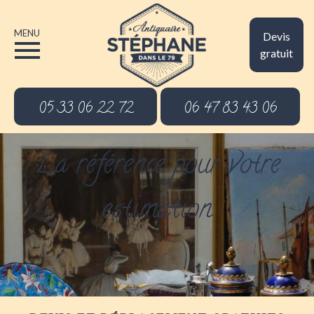
MENU
Devis
gratuit
05 33 06 22 72
06 47 83 43 06
La référence pour votre
estimation