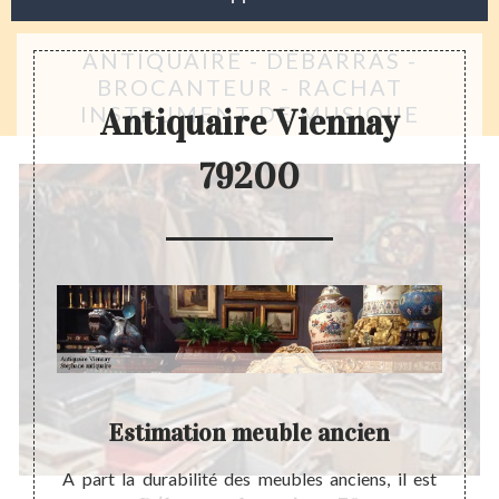
ANTIQUAIRE - DÉBARRAS -
BROCANTEUR - RACHAT
INSTRUMENT DE MUSIQUE
Antiquaire Viennay
79200
r
Estimation meuble ancien
A part la durabilité des meubles anciens, il est
Actuel