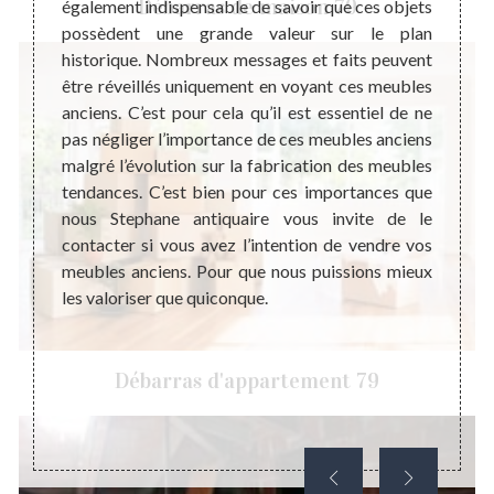
Débarras de maison 79
également indispensable de savoir que ces objets
évolu
er par
possèdent une grande valeur sur le plan
mondi
le fait
historique. Nombreux messages et faits peuvent
possèd
iode de
être réveillés uniquement en voyant ces meubles
et voi
 que ce
anciens. C’est pour cela qu’il est essentiel de ne
pas d
n objet
pas négliger l’importance de ces meubles anciens
quelqu
sur son
malgré l’évolution sur la fabrication des meubles
objets
. C’est
tendances. C’est bien pour ces importances que
un sym
e qu’il
nous Stephane antiquaire vous invite de le
une ra
ataire
contacter si vous avez l’intention de vendre vos
que m
 vendre
meubles anciens. Pour que nous puissions mieux
objets
 garder
les valoriser que quiconque.
ne pas 
stimant
iquaire
et peut
Débarras d'appartement 79
ay pour
de votre