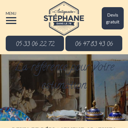
MENU
Devis
gratuit
05 33 06 22 72
06 47 83 43 06
La référence pour votre
estimation