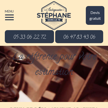
MENU
Devis
gratuit
05 33 06 22 72
06 47 83 43 06
La référence pour votre
estimation