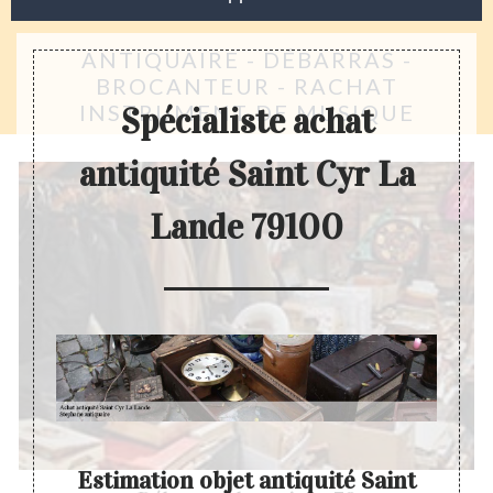
ANTIQUAIRE - DÉBARRAS -
BROCANTEUR - RACHAT
INSTRUMENT DE MUSIQUE
Spécialiste achat
antiquité Saint Cyr La
Lande 79100
Estimation objet antiquité Saint