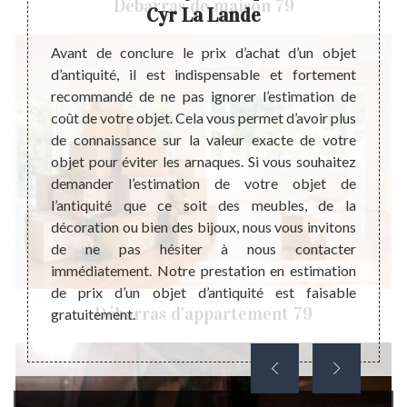
Débarras de maison 79
Cyr La Lande
de très
Les an
lution
parole
Avant de conclure le prix d’achat d’un objet
cile la
écritu
d’antiquité, il est indispensable et fortement
n peut
de l’a
recommandé de ne pas ignorer l’estimation de
dont un
cordon
coût de votre objet. Cela vous permet d’avoir plus
l pense.
grands
de connaissance sur la valeur exacte de votre
oir une
l’anti
objet pour éviter les arnaques. Si vous souhaitez
t comme
histoi
demander l’estimation de votre objet de
trisent
point-
l’antiquité que ce soit des meubles, de la
évoluer
nostal
décoration ou bien des bijoux, nous vous invitons
ême sur
nous v
de ne pas hésiter à nous contacter
e que la
d’autre
immédiatement. Notre prestation en estimation
te pour
permet
de prix d’un objet d’antiquité est faisable
souhai
Débarras d'appartement 79
gratuitement.