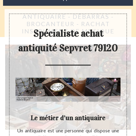
ANTIQUAIRE - DÉBARRAS -
BROCANTEUR - RACHAT
INSTRUMENT DE MUSIQUE
Spécialiste achat
antiquité Sepvret 79120
tre
Le métier d’un antiquaire
Un antiquaire est une personne qui dispose une
En ce