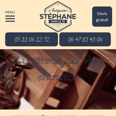
MENU
Devis
gratuit
05 33 06 22 72
06 47 83 43 06
La référence pour votre
estimation