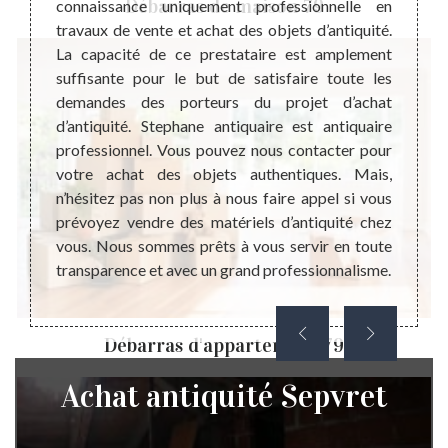
Débarras de maison 79
connaissance uniquement professionnelle en
équipe
pouvez
travaux de vente et achat des objets d’antiquité.
ne cess
ous les
La capacité de ce prestataire est amplement
les te
m sont
suffisante pour le but de satisfaire toute les
il est
rès bon
demandes des porteurs du projet d’achat
d’anti
fournir
d’antiquité. Stephane antiquaire est antiquaire
relat
s. Nous
professionnel. Vous pouvez nous contacter pour
patrim
re site
votre achat des objets authentiques. Mais,
sachez
ts dans
n’hésitez pas non plus à nous faire appel si vous
lieu d
t nous
prévoyez vendre des matériels d’antiquité chez
N’hési
z pas à
vous. Nous sommes prêts à vous servir en toute
dans le
 à vous
transparence et avec un grand professionnalisme.
Débarras d'appartement 79
Achat antiquité Sepvret