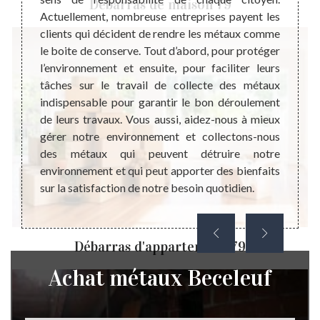
Débarras de maison 79
minium
Actuellement, nombreuse entreprises payent les
Steph
ion des
clients qui décident de rendre les métaux comme
collec
 il est
le boite de conserve. Tout d’abord, pour protéger
l’adr
 est en
l’environnement et ensuite, pour faciliter leurs
dispo
ail de
tâches sur le travail de collecte des métaux
pertin
si très
indispensable pour garantir le bon déroulement
presta
x étant
de leurs travaux. Vous aussi, aidez-nous à mieux
très b
sé pour
gérer notre environnement et collectons-nous
vendre
si vous
des métaux qui peuvent détruire notre
métaux
 sachez
environnement et qui peut apporter des bienfaits
ne pas
hez les
sur la satisfaction de notre besoin quotidien.
Débarras d'appartement 79
Achat métaux Beceleuf