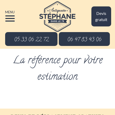
MENU
Devis
gratuit
05 33 06 22 72
06 47 83 43 06
La référence pour votre
estimation