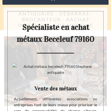
ANTIQUAIRE - DÉBARRAS -
BROCANTEUR - RACHAT
INSTRUMENT DE MUSIQUE
Spécialiste en achat
métaux Beceleuf 79160
Vente des métaux
ure, il
Actuellement, différentes associations ou
Chers
uminium
entreprises font de leurs mieux pour prioriser le
votre 
uisine.
sens de responsabilité de chaque citoyen.
pouvoi