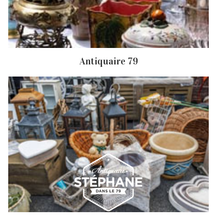
Débarras d'appartement Beceleuf
Débarras de grenier et cave Beceleuf
Antiquaire Beceleuf
Antiquaire 79
Brocanteur Beceleuf
Rachat instrument de musique Beceleuf
Achat antiquité Beceleuf