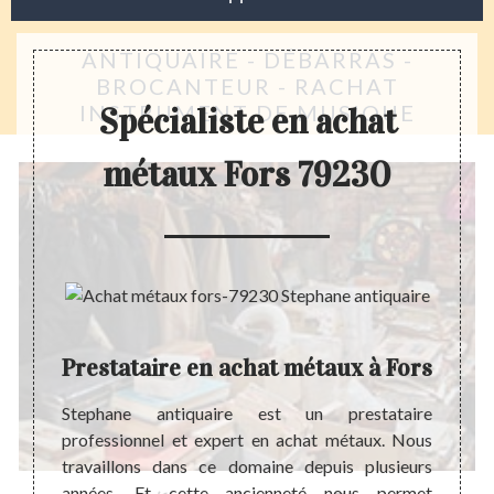
ANTIQUAIRE - DÉBARRAS -
BROCANTEUR - RACHAT
INSTRUMENT DE MUSIQUE
Spécialiste en achat
métaux Fors 79230
Prestataire en achat métaux à Fors
rables
Stephane antiquaire est un prestataire
Les mé
on chez
professionnel et expert en achat métaux. Nous
pour e
afin de
travaillons dans ce domaine depuis plusieurs
matéri
t votre
années. Et cette ancienneté nous permet
quotid