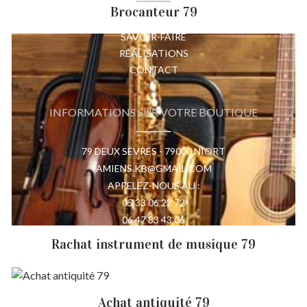
Brocanteur 79
VALEURS
SAVOIR-FAIRE
RÉALISATIONS
CONTACT
INFORMATIONS SUR VOTRE BOUTIQUE
79 DEUX SÈVRES - 79000 NIORT
AMIENS.KB@GMAIL.COM
APPELEZ-NOUS AU :
05 33 06 22 72
06 47 83 43 06
Rachat instrument de musique 79
©2020 Tout droit réservé -
Mentions légales
|
Achat antiquité 79