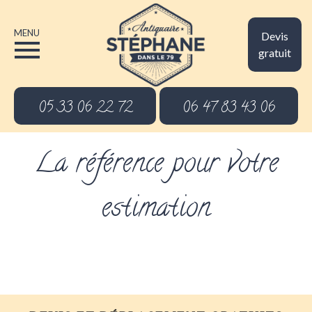
MENU
Devis
gratuit
05 33 06 22 72
06 47 83 43 06
La référence pour votre
estimation