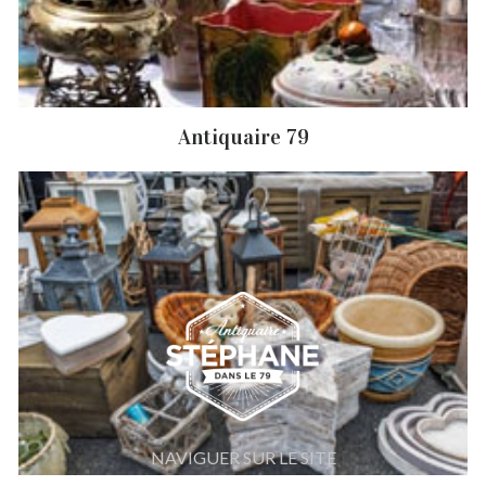
Débarras de grenier et cave Fors
Antiquaire Fors
Brocanteur Fors
Rachat instrument de musique Fors
Antiquaire 79
Achat antiquité Fors
NAVIGUER SUR LE SITE