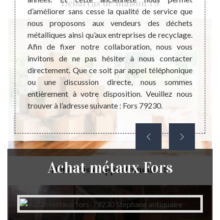
Débarras de maison 79
type et
d’améliorer sans cesse la qualité de service que
pour s
dre vos
nous proposons aux vendeurs des déchets
le dom
nvitons
métalliques ainsi qu’aux entreprises de recyclage.
matéri
acter
Afin de fixer notre collaboration, nous vous
la fab
ment à
invitons de ne pas hésiter à nous contacter
Nombre
. Faite
directement. Que ce soit par appel téléphonique
des m
issions
ou une discussion directe, nous sommes
deveni
indre à
entièrement à votre disposition. Veuillez nous
Les m
trouver à l’adresse suivante : Fors 79230.
pouvoir
Achat métaux Fors
Débarras d'appartement 79